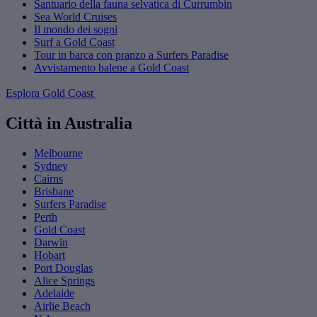
Santuario della fauna selvatica di Currumbin
Sea World Cruises
Il mondo dei sogni
Surf a Gold Coast
Tour in barca con pranzo a Surfers Paradise
Avvistamento balene a Gold Coast
Esplora Gold Coast
Città in Australia
Melbourne
Sydney
Cairns
Brisbane
Surfers Paradise
Perth
Gold Coast
Darwin
Hobart
Port Douglas
Alice Springs
Adelaide
Airlie Beach