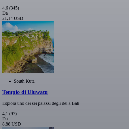
4,6
(345)
Da
21,14 USD
South Kuta
Tempio di Uluwatu
Esplora uno dei sei palazzi degli dei a Bali
4,1
(97)
Da
8,88 USD