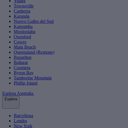
Yulara
Townsville
Canberra
Kuranda
Nuovo Galles del Sud
Katoomba
Mooloolaba
Oxenford
Cowes
Main Beach
Queensland (Regione)
Busselton
Ballarat
Coomera
Byron Bay
Tamborine Mountain
Phillip Island
Esplora Australia
Esplora
Barcellona
Londra
New York