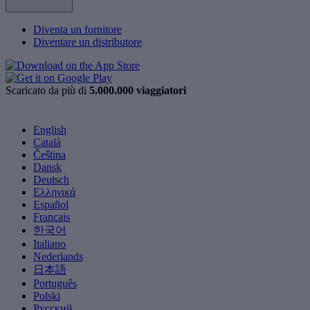
Diventa un fornitore
Diventare un distributore
Scaricato da più di
5.000.000 viaggiatori
English
Català
Čeština
Dansk
Deutsch
Ελληνικά
Español
Français
한국어
Italiano
Nederlands
日本語
Português
Polski
Русский