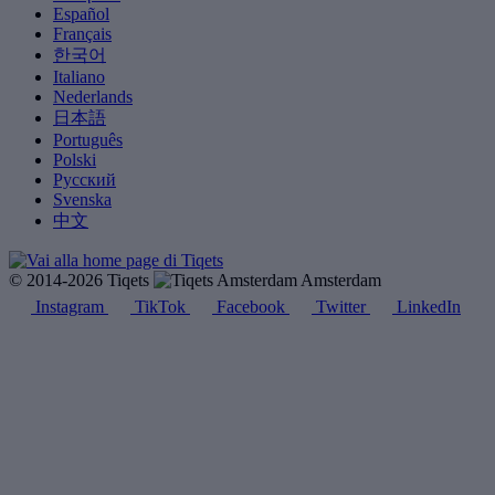
Español
Français
한국어
Italiano
Nederlands
日本語
Português
Polski
Русский
Svenska
中文
© 2014-2026 Tiqets
Amsterdam
Instagram
TikTok
Facebook
Twitter
LinkedIn