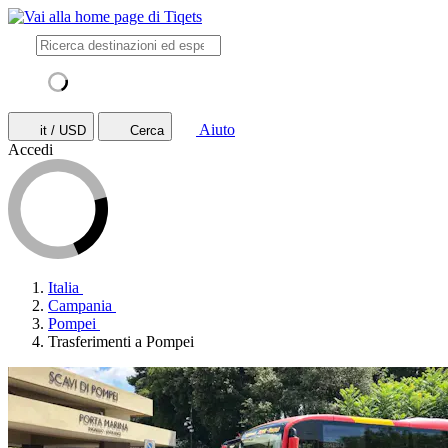
Aiuto
it / USD
Cerca
Accedi
Italia
Campania
Pompei
Trasferimenti a Pompei