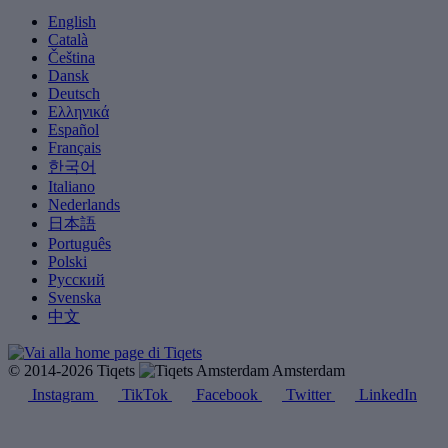
English
Català
Čeština
Dansk
Deutsch
Ελληνικά
Español
Français
한국어
Italiano
Nederlands
日本語
Português
Polski
Русский
Svenska
中文
© 2014-2026 Tiqets
Amsterdam
Instagram
TikTok
Facebook
Twitter
LinkedIn