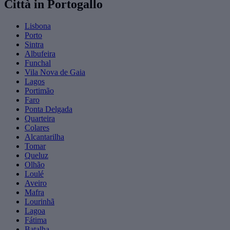
Città in Portogallo
Lisbona
Porto
Sintra
Albufeira
Funchal
Vila Nova de Gaia
Lagos
Portimão
Faro
Ponta Delgada
Quarteira
Colares
Alcantarilha
Tomar
Queluz
Olhão
Loulé
Aveiro
Mafra
Lourinhã
Lagoa
Fátima
Batalha