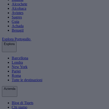
Alcochete
Alcobaça
Avintes
Sagres
Guia
Achada
Benagil
Esplora Portogallo
Esplora
Barcellona
Londra
New York
Parigi
Roma
Tutte le destinazioni
Azienda
Blog di Tiqets
Chi siamo