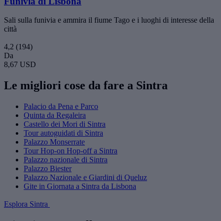
Funivia di Lisbona
Sali sulla funivia e ammira il fiume Tago e i luoghi di interesse della
città
4,2
(194)
Da
8,67 USD
Le migliori cose da fare a Sintra
Palacio da Pena e Parco
Quinta da Regaleira
Castello dei Mori di Sintra
Tour autoguidati di Sintra
Palazzo Monserrate
Tour Hop-on Hop-off a Sintra
Palazzo nazionale di Sintra
Palazzo Biester
Palazzo Nazionale e Giardini di Queluz
Gite in Giornata a Sintra da Lisbona
Esplora Sintra