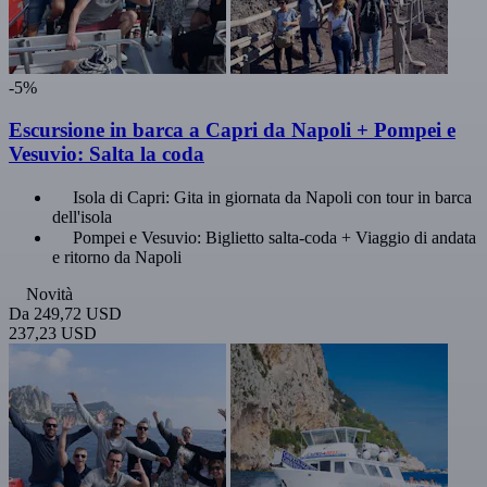
-5%
Escursione in barca a Capri da Napoli + Pompei e
Vesuvio: Salta la coda
Isola di Capri: Gita in giornata da Napoli con tour in barca
dell'isola
Pompei e Vesuvio: Biglietto salta-coda + Viaggio di andata
e ritorno da Napoli
Novità
Da
249,72 USD
237,23 USD