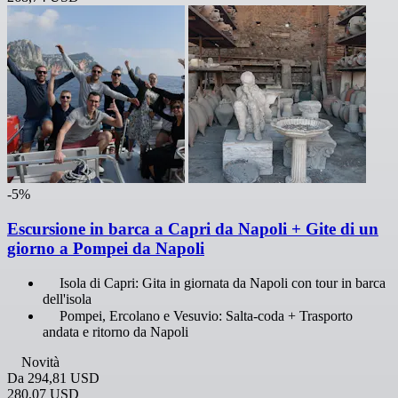
-5%
Escursione in barca a Capri da Napoli + Gite di un
giorno a Pompei da Napoli
Isola di Capri: Gita in giornata da Napoli con tour in barca
dell'isola
Pompei, Ercolano e Vesuvio: Salta-coda + Trasporto
andata e ritorno da Napoli
Novità
Da
294,81 USD
280,07 USD