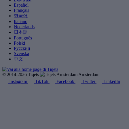
Español
Français
한국어
Italiano
Nederlands
日本語
Português
Polski
Русский
Svenska
中文
© 2014-2026 Tiqets
Amsterdam
Instagram
TikTok
Facebook
Twitter
LinkedIn