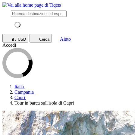
Aiuto
it / USD
Cerca
Accedi
Italia
Campania
Capri
Tour in barca sull'isola di Capri