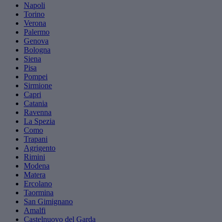
Napoli
Torino
Verona
Palermo
Genova
Bologna
Siena
Pisa
Pompei
Sirmione
Capri
Catania
Ravenna
La Spezia
Como
Trapani
Agrigento
Rimini
Modena
Matera
Ercolano
Taormina
San Gimignano
Amalfi
Castelnuovo del Garda