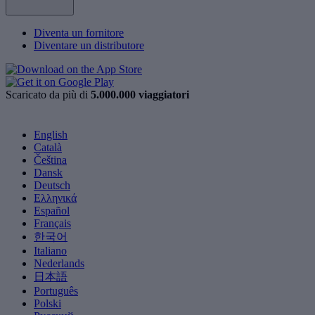
Diventa un fornitore
Diventare un distributore
Scaricato da più di
5.000.000 viaggiatori
English
Català
Čeština
Dansk
Deutsch
Ελληνικά
Español
Français
한국어
Italiano
Nederlands
日本語
Português
Polski