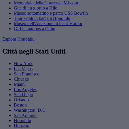
Memoriale della Corazzata Missouri
Gite di un giorno a Hilo
Museo sottomarino e parco USS Bowfin
Tour serali in barca a Honolulu
Museo dell'Aviazione di Pearl Harbor
Giri in autobus a Oahu
Esplora Honolulu
Città negli Stati Uniti
New York
Las Vegas
San Francisco
Chicago
Miami
Los Angeles
San Diego
Orlando
Boston
Washington, D.C.
San Antonio
Honolulu
Houston