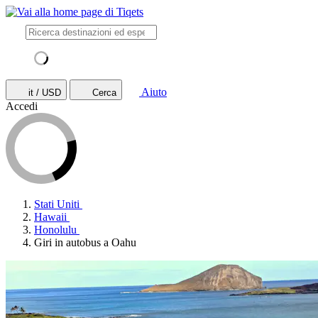
Aiuto
it / USD
Cerca
Accedi
Stati Uniti
Hawaii
Honolulu
Giri in autobus a Oahu