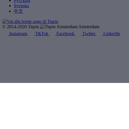
Русский
Svenska
中文
© 2014-2026 Tiqets
Amsterdam
Instagram
TikTok
Facebook
Twitter
LinkedIn