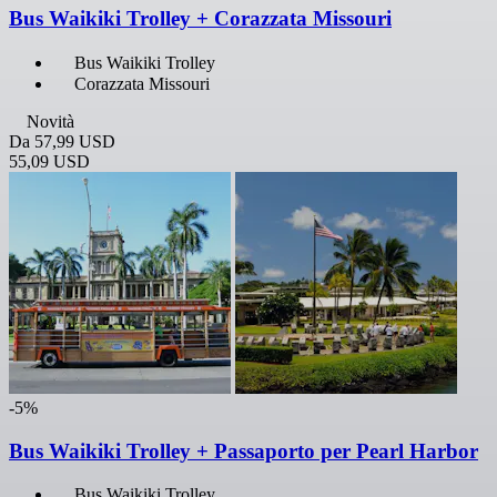
Bus Waikiki Trolley + Corazzata Missouri
Bus Waikiki Trolley
Corazzata Missouri
Novità
Da
57,99 USD
55,09 USD
-5%
Bus Waikiki Trolley + Passaporto per Pearl Harbor
Bus Waikiki Trolley