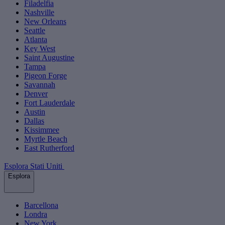
Filadelfia
Nashville
New Orleans
Seattle
Atlanta
Key West
Saint Augustine
Tampa
Pigeon Forge
Savannah
Denver
Fort Lauderdale
Austin
Dallas
Kissimmee
Myrtle Beach
East Rutherford
Esplora Stati Uniti
Esplora
Barcellona
Londra
New York