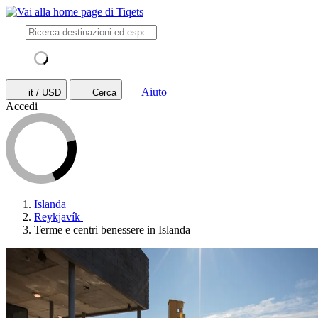
Aiuto
it / USD
Cerca
Accedi
Islanda
Reykjavík
Terme e centri benessere in Islanda