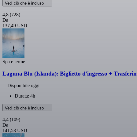
Vedi ciò che è incluso
4,8
(728)
Da
137,49 USD
Spa e terme
Laguna Blu (Islanda): Biglietto d'ingresso + Trasferi
Disponibile oggi
Durata: 4h
Vedi ciò che è incluso
4,4
(109)
Da
141,53 USD