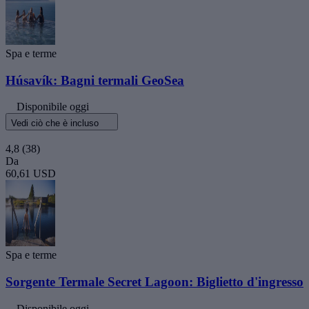
Spa e terme
Húsavík: Bagni termali GeoSea
Disponibile oggi
Vedi ciò che è incluso
4,8
(38)
Da
60,61 USD
Spa e terme
Sorgente Termale Secret Lagoon: Biglietto d'ingresso
Disponibile oggi