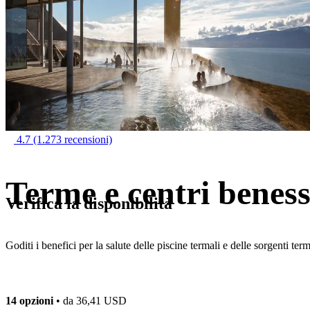
4.7
(1.273 recensioni)
Terme e centri beness
Verifica la disponibilità
Goditi i benefici per la salute delle piscine termali e delle sorgenti term
14 opzioni
• da
36,41 USD