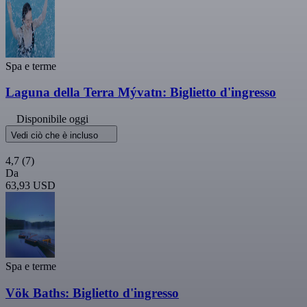
Spa e terme
Laguna della Terra Mývatn: Biglietto d'ingresso
Disponibile oggi
Vedi ciò che è incluso
4,7
(7)
Da
63,93 USD
Spa e terme
Vök Baths: Biglietto d'ingresso