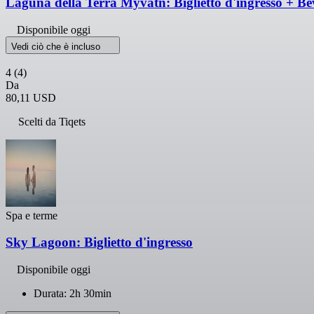
Laguna della Terra Mývatn: Biglietto d'ingresso + B
Disponibile oggi
Vedi ciò che è incluso
4
(4)
Da
80,11 USD
Scelti da Tiqets
Spa e terme
Sky Lagoon: Biglietto d'ingresso
Disponibile oggi
Durata: 2h 30min