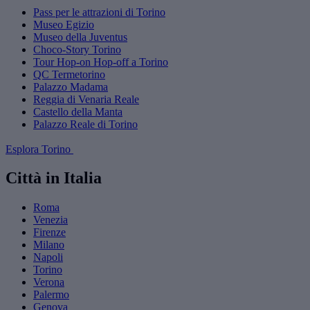
Pass per le attrazioni di Torino
Museo Egizio
Museo della Juventus
Choco-Story Torino
Tour Hop-on Hop-off a Torino
QC Termetorino
Palazzo Madama
Reggia di Venaria Reale
Castello della Manta
Palazzo Reale di Torino
Esplora Torino
Città in Italia
Roma
Venezia
Firenze
Milano
Napoli
Torino
Verona
Palermo
Genova