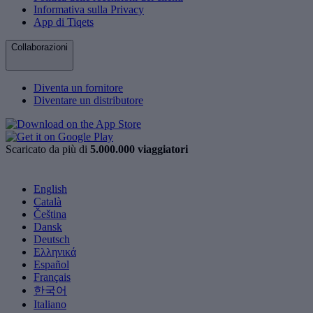
Informativa sulla Privacy
App di Tiqets
Collaborazioni
Diventa un fornitore
Diventare un distributore
Scaricato da più di
5.000.000 viaggiatori
English
Català
Čeština
Dansk
Deutsch
Ελληνικά
Español
Français
한국어
Italiano