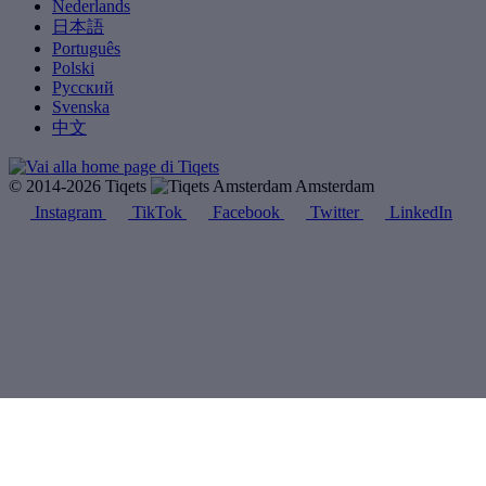
Nederlands
日本語
Português
Polski
Русский
Svenska
中文
© 2014-2026 Tiqets
Amsterdam
Instagram
TikTok
Facebook
Twitter
LinkedIn