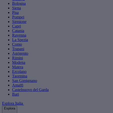
Bologna
Siena
Pisa
Pompei
Sirmione
Capri
Catania
Ravenna
La Spezia
Como
Trapani
Agrigento
Rimini
Modena
Matera
Ercolano
Taormina
San Gimignano
Amalfi
Castelnuovo del Garda
Bari
Esplora Italia
Esplora