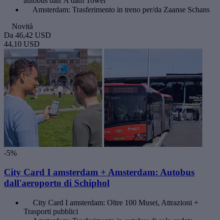
autobus dall’A’dam Tower
Amsterdam: Trasferimento in treno per/da Zaanse Schans
Novità
Da
46,42 USD
44,10 USD
-5%
City Card I amsterdam + Amsterdam: Autobus
dall'aeroporto di Schiphol
City Card I amsterdam: Oltre 100 Musei, Attrazioni +
Trasporti pubblici