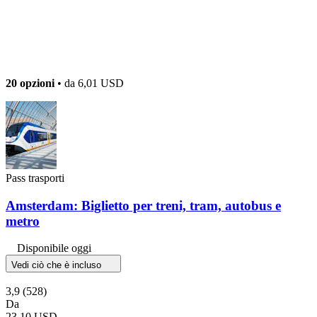
20 opzioni
• da
6,01 USD
Pass trasporti
Amsterdam: Biglietto per treni, tram, autobus e
metro
Disponibile oggi
Vedi ciò che è incluso
3,9
(528)
Da
23,10 USD