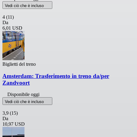
Vedi ciò che è incluso
4
(11)
Da
6,01 USD
Biglietti del treno
Amsterdam: Trasferimento in treno da/per
Zandvoort
Disponibile oggi
Vedi ciò che è incluso
3,9
(15)
Da
10,97 USD