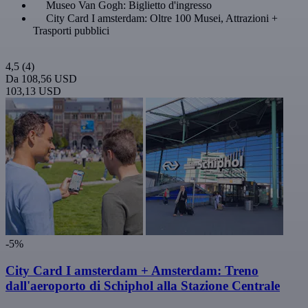
Museo Van Gogh: Biglietto d'ingresso
City Card I amsterdam: Oltre 100 Musei, Attrazioni +
Trasporti pubblici
4,5
(4)
Da
108,56 USD
103,13 USD
-5%
City Card I amsterdam + Amsterdam: Treno
dall'aeroporto di Schiphol alla Stazione Centrale