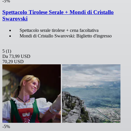
-5%
Spettacolo Tirolese Serale + Mondi di Cristallo
Swarovski
Spettacolo serale tirolese + cena facoltativa
Mondi di Cristallo Swarovski: Biglietto d'ingresso
5
(1)
Da
73,99 USD
70,29 USD
-5%