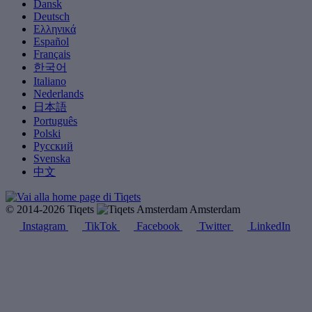
Dansk
Deutsch
Ελληνικά
Español
Français
한국어
Italiano
Nederlands
日本語
Português
Polski
Русский
Svenska
中文
© 2014-2026 Tiqets
Amsterdam
Instagram
TikTok
Facebook
Twitter
LinkedIn