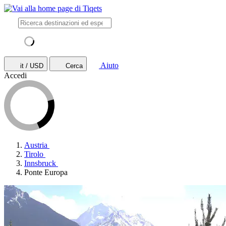
Aiuto
it / USD
Cerca
Accedi
Austria
Tirolo
Innsbruck
Ponte Europa