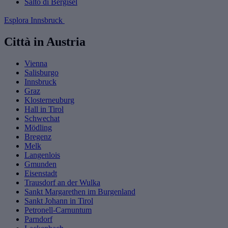
Salto di Bergisel
Esplora Innsbruck
Città in Austria
Vienna
Salisburgo
Innsbruck
Graz
Klosterneuburg
Hall in Tirol
Schwechat
Mödling
Bregenz
Melk
Langenlois
Gmunden
Eisenstadt
Trausdorf an der Wulka
Sankt Margarethen im Burgenland
Sankt Johann in Tirol
Petronell-Carnuntum
Parndorf