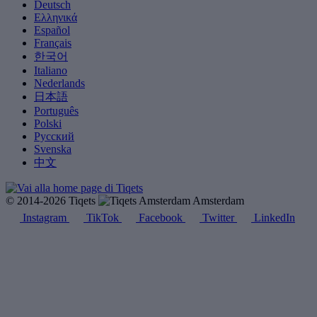
Deutsch
Ελληνικά
Español
Français
한국어
Italiano
Nederlands
日本語
Português
Polski
Русский
Svenska
中文
© 2014-2026 Tiqets
Amsterdam
Instagram
TikTok
Facebook
Twitter
LinkedIn