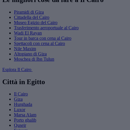
Piramidi di Giza
Cittadella del Cairo
Museo Egizio del Cairo
Trasferimento aeroportuale al Cairo
Wadi El Rayan
Tour in barca con cena al Cairo
Spettacoli con cena al Cairo
Nile Maxim
Altopiano di Giza
Moschea di Ibn Tulun
Esplora Il Cairo
Città in Egitto
Il Cairo
Giza
Hurghada
Luxor
Marsa Alam
Porto ghalib
Quseir