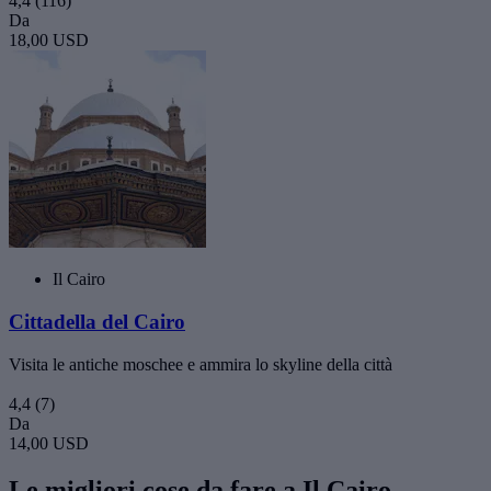
4,4
(116)
Da
18,00 USD
Il Cairo
Cittadella del Cairo
Visita le antiche moschee e ammira lo skyline della città
4,4
(7)
Da
14,00 USD
Le migliori cose da fare a Il Cairo