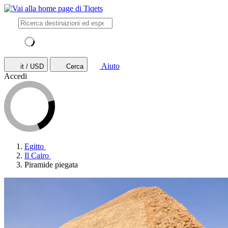
Aiuto
it / USD
Cerca
Accedi
Egitto
Il Cairo
Piramide piegata