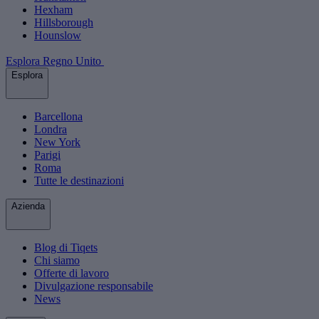
Hexham
Hillsborough
Hounslow
Esplora Regno Unito
Esplora
Barcellona
Londra
New York
Parigi
Roma
Tutte le destinazioni
Azienda
Blog di Tiqets
Chi siamo
Offerte di lavoro
Divulgazione responsabile
News