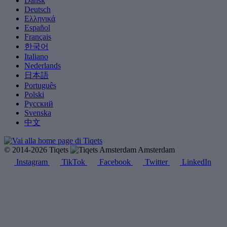
Dansk
Deutsch
Ελληνικά
Español
Français
한국어
Italiano
Nederlands
日本語
Português
Polski
Русский
Svenska
中文
© 2014-2026 Tiqets
Amsterdam
Instagram
TikTok
Facebook
Twitter
LinkedIn