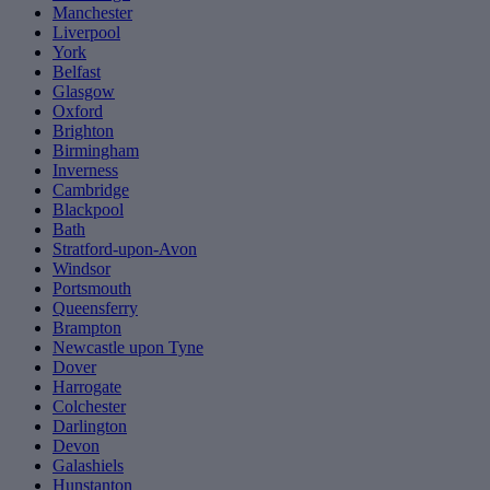
Manchester
Liverpool
York
Belfast
Glasgow
Oxford
Brighton
Birmingham
Inverness
Cambridge
Blackpool
Bath
Stratford-upon-Avon
Windsor
Portsmouth
Queensferry
Brampton
Newcastle upon Tyne
Dover
Harrogate
Colchester
Darlington
Devon
Galashiels
Hunstanton