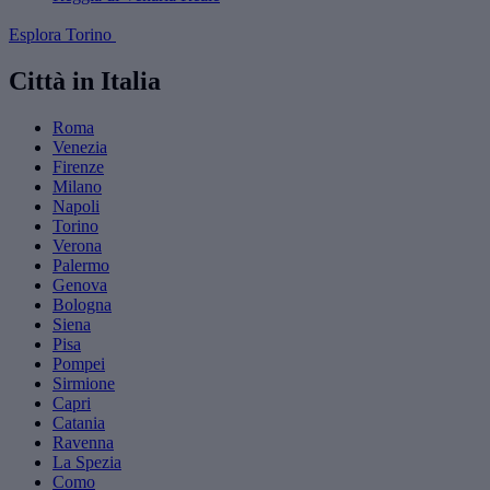
Esplora Torino
Città in Italia
Roma
Venezia
Firenze
Milano
Napoli
Torino
Verona
Palermo
Genova
Bologna
Siena
Pisa
Pompei
Sirmione
Capri
Catania
Ravenna
La Spezia
Como