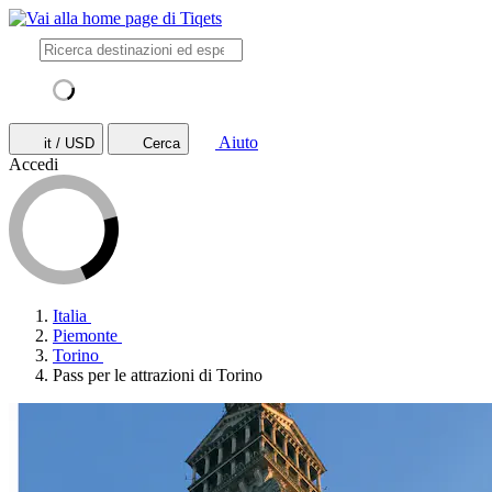
Aiuto
it / USD
Cerca
Accedi
Italia
Piemonte
Torino
Pass per le attrazioni di Torino