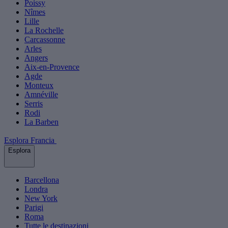
Poissy
Nîmes
Lille
La Rochelle
Carcassonne
Arles
Angers
Aix-en-Provence
Agde
Monteux
Amnéville
Serris
Rodi
La Barben
Esplora Francia
Esplora
Barcellona
Londra
New York
Parigi
Roma
Tutte le destinazioni