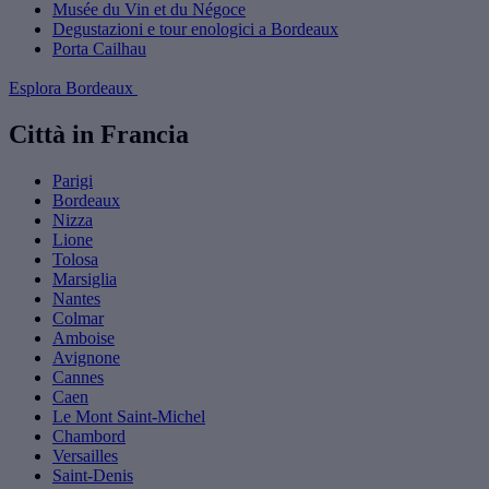
Musée du Vin et du Négoce
Degustazioni e tour enologici a Bordeaux
Porta Cailhau
Esplora Bordeaux
Città in Francia
Parigi
Bordeaux
Nizza
Lione
Tolosa
Marsiglia
Nantes
Colmar
Amboise
Avignone
Cannes
Caen
Le Mont Saint-Michel
Chambord
Versailles
Saint-Denis