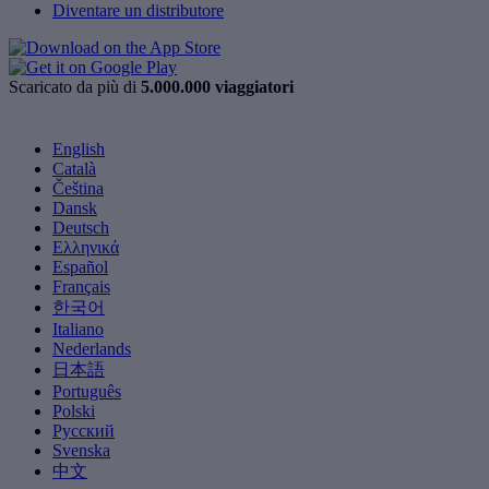
Diventare un distributore
Scaricato da più di
5.000.000 viaggiatori
English
Català
Čeština
Dansk
Deutsch
Ελληνικά
Español
Français
한국어
Italiano
Nederlands
日本語
Português
Polski
Русский
Svenska
中文