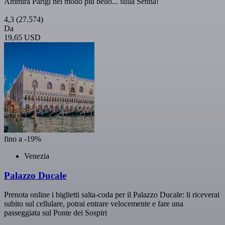
Ammira Parigi nel modo più bello... sulla Senna!
4,3
(27.574)
Da
19,65 USD
fino a -19%
Venezia
Palazzo Ducale
Prenota online i biglietti salta-coda per il Palazzo Ducale: li riceverai
subito sul cellulare, potrai entrare velocemente e fare una
passeggiata sul Ponte dei Sospiri