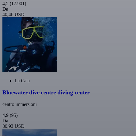
4,5
(17.901)
Da
40,46 USD
La Cala
Bluewater dive centre diving center
centro immersioni
4,9
(95)
Da
80,93 USD