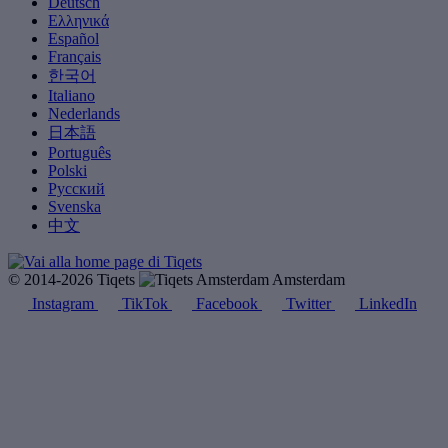
Deutsch
Ελληνικά
Español
Français
한국어
Italiano
Nederlands
日本語
Português
Polski
Русский
Svenska
中文
© 2014-2026 Tiqets
Amsterdam
Instagram
TikTok
Facebook
Twitter
LinkedIn