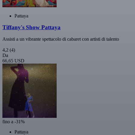
Pattaya
Tiffany's Show Pattaya
Assisti a un vibrante spettacolo di cabaret con artisti di talento
4,2
(4)
Da
66,65 USD
fino a -31%
Pattaya