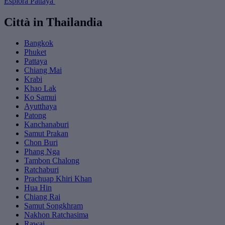
Esplora Pattaya
Città in Thailandia
Bangkok
Phuket
Pattaya
Chiang Mai
Krabi
Khao Lak
Ko Samui
Ayutthaya
Patong
Kanchanaburi
Samut Prakan
Chon Buri
Phang Nga
Tambon Chalong
Ratchaburi
Prachuap Khiri Khan
Hua Hin
Chiang Rai
Samut Songkhram
Nakhon Ratchasima
Rawai