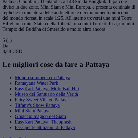
Pattaya, Chonburi, Thailandia, a 143 km da Bangkok. Il parco è
diviso in due zone, Mini Siam e Mini Europa, e presenta centinaia di
repliche in miniatura delle architetture e dei monumenti più iconici
del mondo ricreati in scala 1:25. All'interno troverai una mini Torre
Eiffel, una mini Statua della Libertà, una mini Torre di Pisa, un mini
Tempio del Buddha di Smeraldo e molto altro ancora.
5
(1)
Da
8,48 USD
Le migliori cose da fare a Pattaya
Mondo sommerso di Pattaya
Ramayana Water Park
EasyKart Pattaya: Molo Bali Hai
Museo del Santuario della Verità
Fairy Sweet Village Pattaya
Tiffany's Show Pattaya
Mini Siam Pattaya
Ghiaccio magico del Siam
EasyKart Pattaya: Thepprasit
Pass per le attrazioni di Pattaya