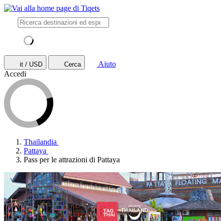
Aiuto
it / USD
Cerca
Accedi
Thailandia
Pattaya
Pass per le attrazioni di Pattaya