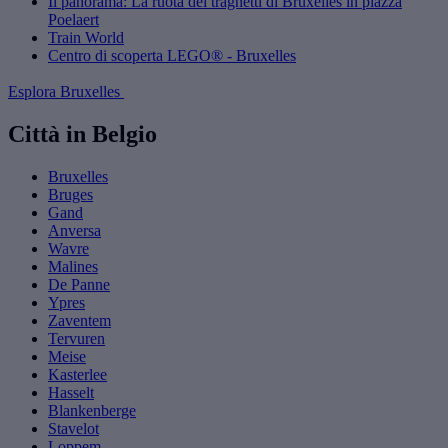
Il panorama: La ruota dei traghetti di Bruxelles in piazza
Poelaert
Train World
Centro di scoperta LEGO® - Bruxelles
Esplora Bruxelles
Città in Belgio
Bruxelles
Bruges
Gand
Anversa
Wavre
Malines
De Panne
Ypres
Zaventem
Tervuren
Meise
Kasterlee
Hasselt
Blankenberge
Stavelot
Loppem