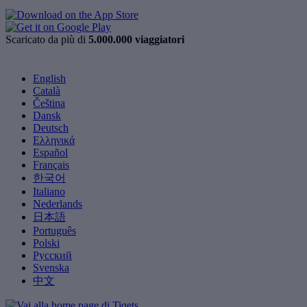
Scaricato da più di
5.000.000 viaggiatori
English
Català
Čeština
Dansk
Deutsch
Ελληνικά
Español
Français
한국어
Italiano
Nederlands
日本語
Português
Polski
Русский
Svenska
中文