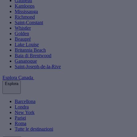
Gatineau
Kamloops
Mississauga
Richmond
Saint-Constant
Whistler
Golden
Beaupré
Lake Louise
Britannia Beach
Baia di Brentwood
Gananoque
Saint-Joseph-de-la-Rive
Esplora Canada
Esplora
Barcellona
Londra
New York
Parigi
Roma
Tutte le destinazioni