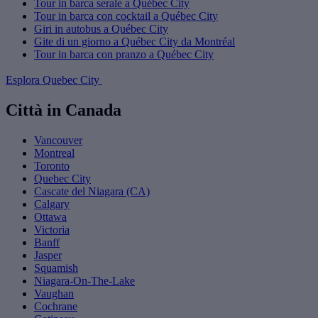
Tour in barca serale a Québec City
Tour in barca con cocktail a Québec City
Giri in autobus a Québec City
Gite di un giorno a Québec City da Montréal
Tour in barca con pranzo a Québec City
Esplora Quebec City
Città in Canada
Vancouver
Montreal
Toronto
Quebec City
Cascate del Niagara (CA)
Calgary
Ottawa
Victoria
Banff
Jasper
Squamish
Niagara-On-The-Lake
Vaughan
Cochrane