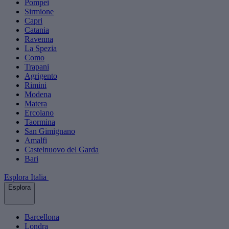
Pompei
Sirmione
Capri
Catania
Ravenna
La Spezia
Como
Trapani
Agrigento
Rimini
Modena
Matera
Ercolano
Taormina
San Gimignano
Amalfi
Castelnuovo del Garda
Bari
Esplora Italia
Esplora
Barcellona
Londra