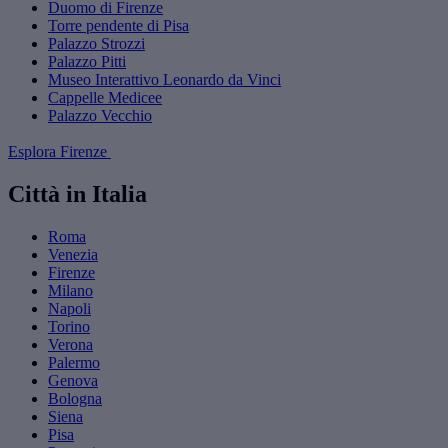
Duomo di Firenze
Torre pendente di Pisa
Palazzo Strozzi
Palazzo Pitti
Museo Interattivo Leonardo da Vinci
Cappelle Medicee
Palazzo Vecchio
Esplora Firenze
Città in Italia
Roma
Venezia
Firenze
Milano
Napoli
Torino
Verona
Palermo
Genova
Bologna
Siena
Pisa