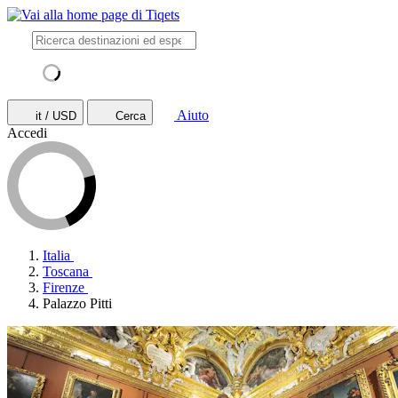
Aiuto
it / USD
Cerca
Accedi
Italia
Toscana
Firenze
Palazzo Pitti