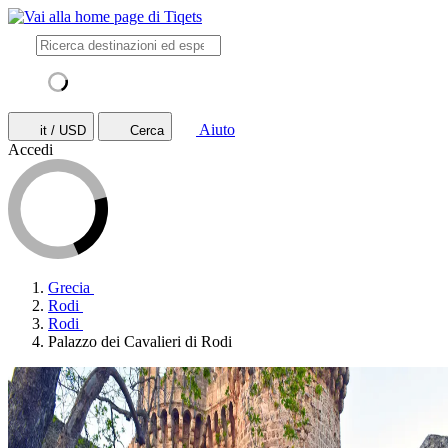
Aiuto
it / USD
Cerca
Accedi
Grecia
Rodi
Rodi
Palazzo dei Cavalieri di Rodi