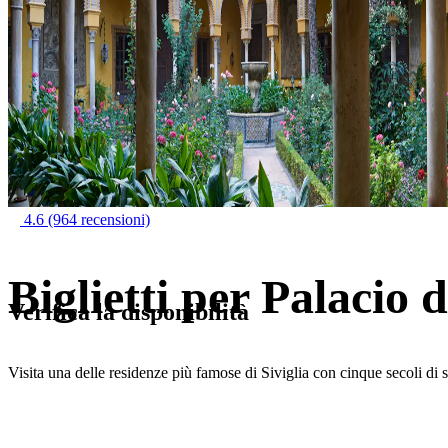
4.6
(964 recensioni)
Biglietti per Palacio 
Verifica la disponibilità
Visita una delle residenze più famose di Siviglia con cinque secoli di s