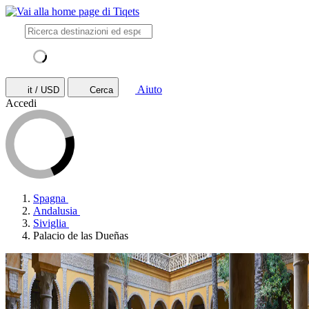
Aiuto
it / USD
Cerca
Accedi
Spagna
Andalusia
Siviglia
Palacio de las Dueñas