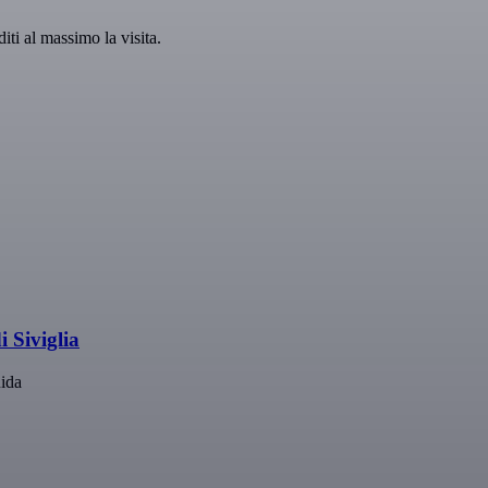
iti al massimo la visita.
 Siviglia
uida