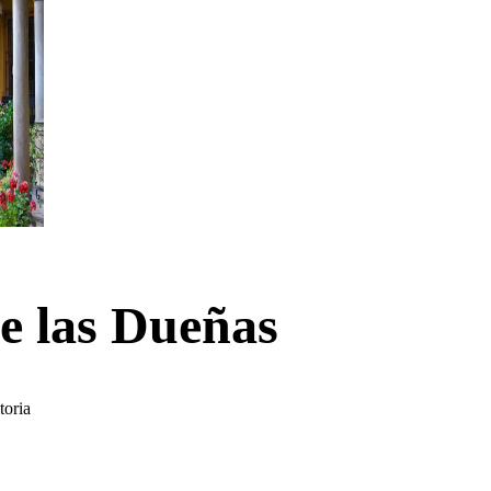
de las Dueñas
toria