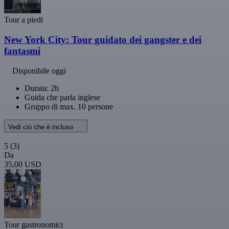
Tour a piedi
New York City: Tour guidato dei gangster e dei
fantasmi
Disponibile oggi
Durata: 2h
Guida che parla inglese
Gruppo di max. 10 persone
Vedi ciò che è incluso
5
(3)
Da
35,00 USD
Tour gastronomici