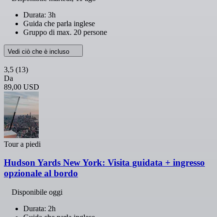
Durata: 3h
Guida che parla inglese
Gruppo di max. 20 persone
Vedi ciò che è incluso
3,5
(13)
Da
89,00 USD
Tour a piedi
Hudson Yards New York: Visita guidata + ingresso
opzionale al bordo
Disponibile oggi
Durata: 2h