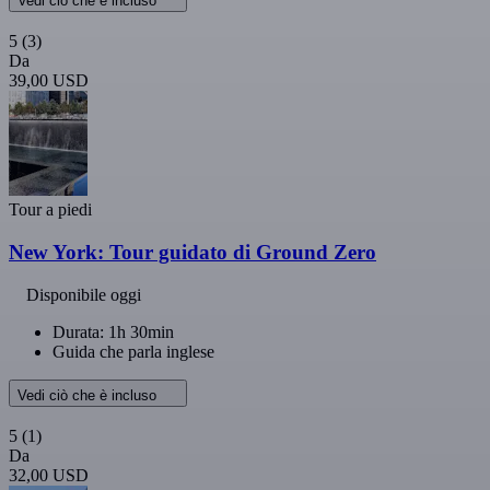
Vedi ciò che è incluso
5
(3)
Da
39,00 USD
Tour a piedi
New York: Tour guidato di Ground Zero
Disponibile oggi
Durata: 1h 30min
Guida che parla inglese
Vedi ciò che è incluso
5
(1)
Da
32,00 USD