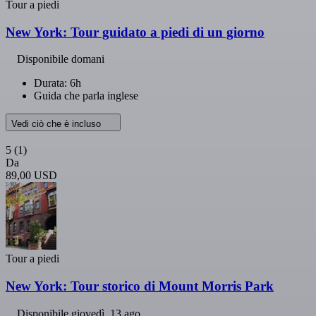
Tour a piedi
New York: Tour guidato a piedi di un giorno
Disponibile domani
Durata: 6h
Guida che parla inglese
Vedi ciò che è incluso
5
(1)
Da
89,00 USD
Tour a piedi
New York: Tour storico di Mount Morris Park
Disponibile
giovedì, 13 ago