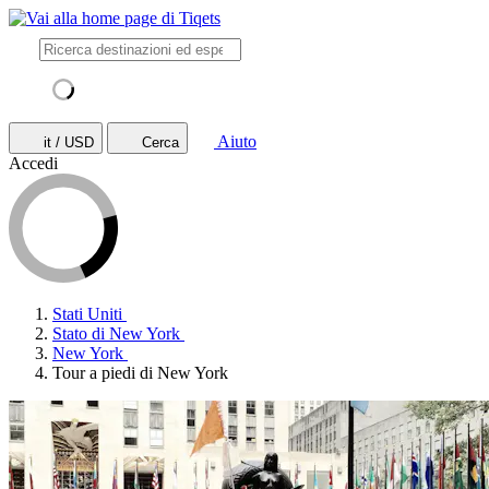
Aiuto
it / USD
Cerca
Accedi
Stati Uniti
Stato di New York
New York
Tour a piedi di New York