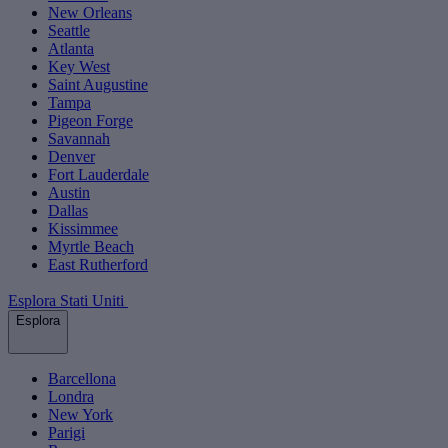
New Orleans
Seattle
Atlanta
Key West
Saint Augustine
Tampa
Pigeon Forge
Savannah
Denver
Fort Lauderdale
Austin
Dallas
Kissimmee
Myrtle Beach
East Rutherford
Esplora Stati Uniti
Esplora
Barcellona
Londra
New York
Parigi