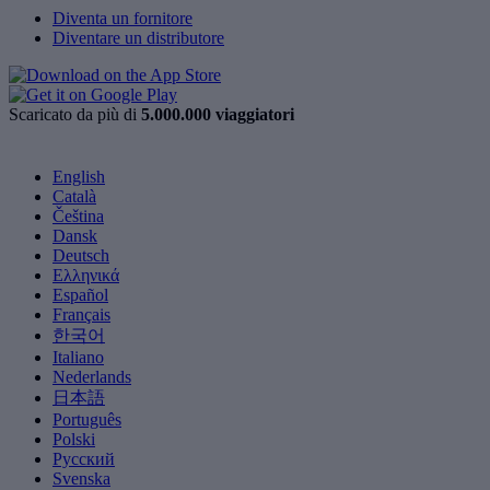
Diventa un fornitore
Diventare un distributore
Scaricato da più di
5.000.000 viaggiatori
English
Català
Čeština
Dansk
Deutsch
Ελληνικά
Español
Français
한국어
Italiano
Nederlands
日本語
Português
Polski
Русский
Svenska