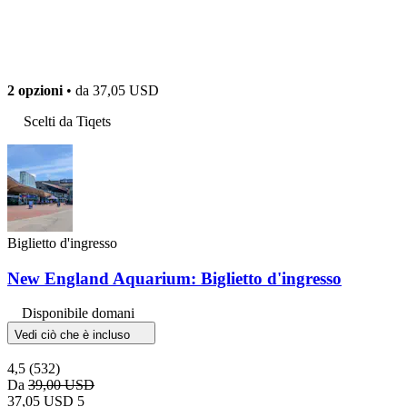
2 opzioni
• da
37,05 USD
Scelti da Tiqets
Biglietto d'ingresso
New England Aquarium: Biglietto d'ingresso
Disponibile domani
Vedi ciò che è incluso
4,5
(532)
Da
39,00 USD
37,05 USD
5