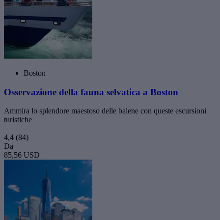
Boston
Osservazione della fauna selvatica a Boston
Ammira lo splendore maestoso delle balene con queste escursioni
turistiche
4,4
(84)
Da
85,56 USD