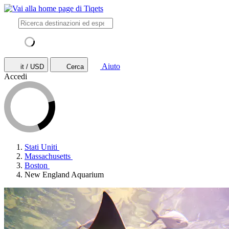
Aiuto
it / USD
Cerca
Accedi
Stati Uniti
Massachusetts
Boston
New England Aquarium