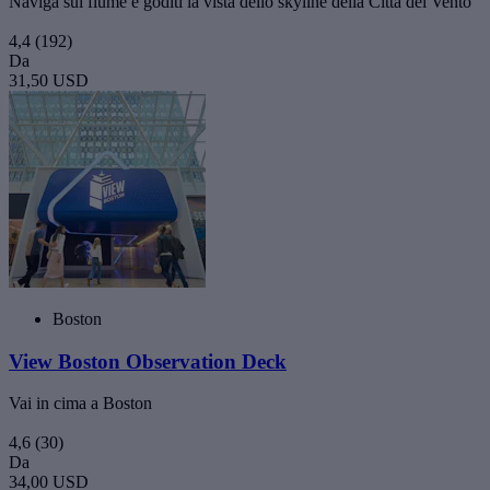
Naviga sul fiume e goditi la vista dello skyline della Città del Vento
4,4
(192)
Da
31,50 USD
Boston
View Boston Observation Deck
Vai in cima a Boston
4,6
(30)
Da
34,00 USD