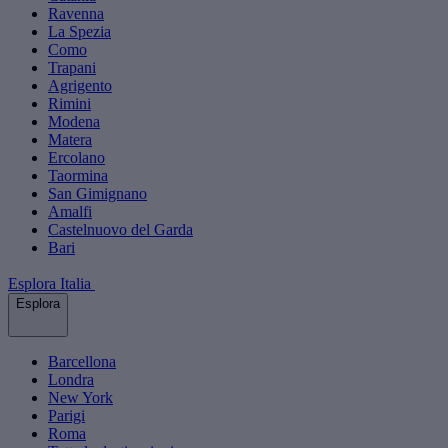
Ravenna
La Spezia
Como
Trapani
Agrigento
Rimini
Modena
Matera
Ercolano
Taormina
San Gimignano
Amalfi
Castelnuovo del Garda
Bari
Esplora Italia
Esplora
Barcellona
Londra
New York
Parigi
Roma