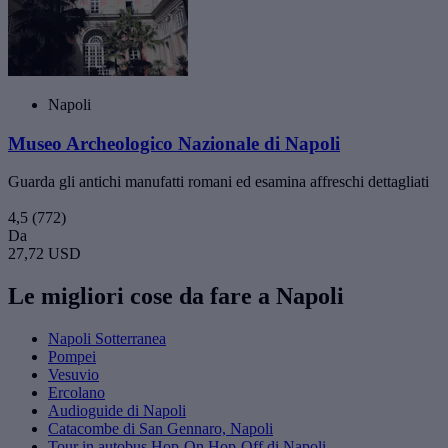
Napoli
Museo Archeologico Nazionale di Napoli
Guarda gli antichi manufatti romani ed esamina affreschi dettagliati
4,5
(772)
Da
27,72 USD
Le migliori cose da fare a Napoli
Napoli Sotterranea
Pompei
Vesuvio
Ercolano
Audioguide di Napoli
Catacombe di San Gennaro, Napoli
Tour in autobus Hop-On Hop-Off di Napoli