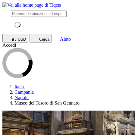
Aiuto
it / USD
Cerca
Accedi
Italia
Campania
Napoli
Museo del Tesoro di San Gennaro