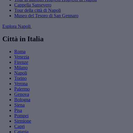
Cappella Sansevero
Tour della città di Napoli
Museo del Tesoro di San Gennaro
Esplora Napoli
Città in Italia
Roma
Venezia
Firenze
Milano
Napoli
Torino
Verona
Palermo
Genova
Bologna
Siena
Pisa
Pompei
Sirmione
Capri
Catania