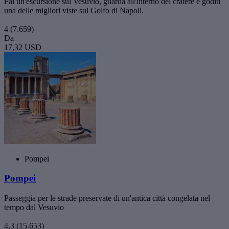
Fai un'escursione sul Vesuvio, guarda all'interno del cratere e goditi
una delle migliori viste sul Golfo di Napoli.
4
(7.659)
Da
17,32 USD
Pompei
Pompei
Passeggia per le strade preservate di un'antica città congelata nel
tempo dal Vesuvio
4,3
(15.653)