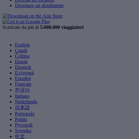
Diventare un distributore
Scaricato da più di
5.000.000 viaggiatori
English
Català
Čeština
Dansk
Deutsch
Ελληνικά
Español
Français
한국어
Italiano
Nederlands
日本語
Português
Polski
Русский
Svenska
中文