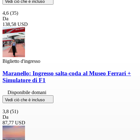
Vedi ciò che è incluso
4,6
(35)
Da
138,58 USD
Biglietto d'ingresso
Maranello: Ingresso salta-coda al Museo Ferrari +
Simulatore di F1
Disponibile domani
Vedi ciò che è incluso
3,8
(51)
Da
87,77 USD