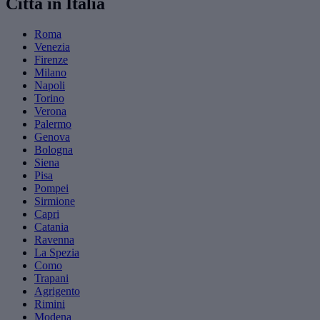
Città in Italia
Roma
Venezia
Firenze
Milano
Napoli
Torino
Verona
Palermo
Genova
Bologna
Siena
Pisa
Pompei
Sirmione
Capri
Catania
Ravenna
La Spezia
Como
Trapani
Agrigento
Rimini
Modena