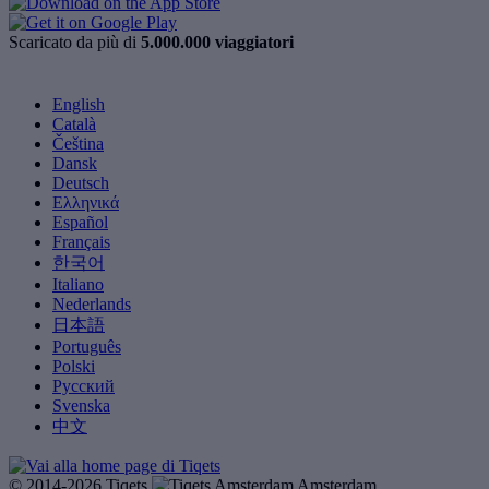
Scaricato da più di
5.000.000 viaggiatori
English
Català
Čeština
Dansk
Deutsch
Ελληνικά
Español
Français
한국어
Italiano
Nederlands
日本語
Português
Polski
Русский
Svenska
中文
© 2014-2026 Tiqets
Amsterdam