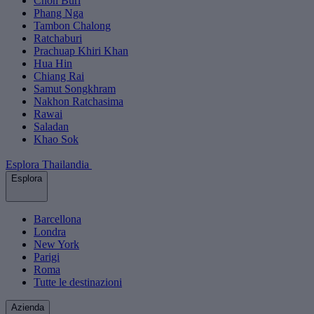
Chon Buri
Phang Nga
Tambon Chalong
Ratchaburi
Prachuap Khiri Khan
Hua Hin
Chiang Rai
Samut Songkhram
Nakhon Ratchasima
Rawai
Saladan
Khao Sok
Esplora Thailandia
Esplora
Barcellona
Londra
New York
Parigi
Roma
Tutte le destinazioni
Azienda