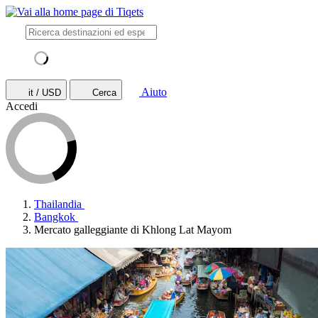
Aiuto
it / USD
Cerca
Accedi
Thailandia
Bangkok
Mercato galleggiante di Khlong Lat Mayom