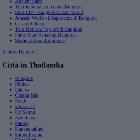
Ancient Siam
Tour in barca con cena a Bangkok
SEA LIFE Bangkok Ocean World
Jurassic World - L'esperienza di Bangkok
Casa del flusso
Tour Hop-on Hop-off di Bangkok
Parco Siam Amazing Bangkok
Stadio di boxe Lumpinee
Esplora Bangkok
Città in Thailandia
Bangkok
Phuket
Pattaya
Chiang Mai
Krabi
Khao Lak
Ko Samui
Ayutthaya
Patong
Kanchanaburi
Samut Prakan