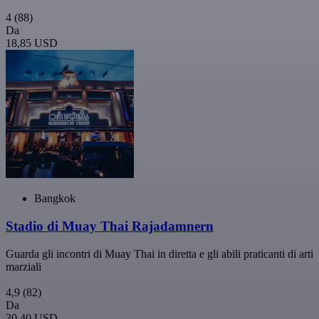
4
(88)
Da
18,85 USD
Bangkok
Stadio di Muay Thai Rajadamnern
Guarda gli incontri di Muay Thai in diretta e gli abili praticanti di arti
marziali
4,9
(82)
Da
30,40 USD