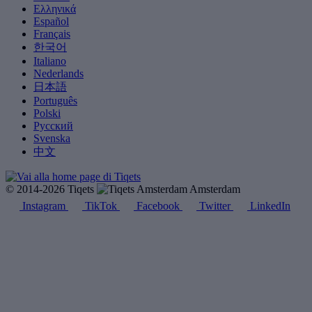
Ελληνικά
Español
Français
한국어
Italiano
Nederlands
日本語
Português
Polski
Русский
Svenska
中文
© 2014-2026 Tiqets
Amsterdam
Instagram
TikTok
Facebook
Twitter
LinkedIn