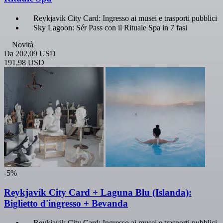
Reykjavik City Card: Ingresso ai musei e trasporti pubblici
Sky Lagoon: Sér Pass con il Rituale Spa in 7 fasi
Novità
Da
202,09 USD
191,98 USD
-5%
Reykjavík City Card + Laguna Blu (Islanda):
Biglietto d'ingresso + Bevanda
Reykjavik City Card: Ingresso ai musei e trasporti pubblici