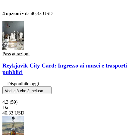
4 opzioni
• da
40,33 USD
Pass attrazioni
Reykjavik City Card: Ingresso ai musei e trasporti
pubblici
Disponibile oggi
Vedi ciò che è incluso
4,3
(59)
Da
40,33 USD