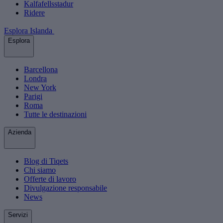
Kalfafellsstadur
Ridere
Esplora Islanda
Esplora
Barcellona
Londra
New York
Parigi
Roma
Tutte le destinazioni
Azienda
Blog di Tiqets
Chi siamo
Offerte di lavoro
Divulgazione responsabile
News
Servizi