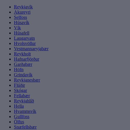
Reykjavík
Akureyri
Selfoss
Húsavík
Vík
Húsafell
Laugarvatn
Hvolsvöllur
Vestmannaeyjabær
Reykholt
Hafnarfjörður
Garðabær
Höfn
Grindavík
Reykjanesbær
Flúðir
Skógar
Fellabær
Reykjahlíð
Hella
Hvammsvík
Gullfoss
Ölfus
Snæfellsbær