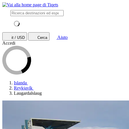
Aiuto
it / USD
Cerca
Accedi
Islanda
Reykjavík
Laugardalslaug