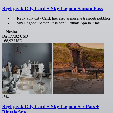
Reykjavík City Card + Sky Lagoon Saman Pass
Reykjavik City Card: Ingresso ai musei e trasporti pubblici
Sky Lagoon: Saman Pass con il Rituale Spa in 7 fasi
Novità
Da
177,82 USD
168,92 USD
-5%
Reykjavík City Card + Sky Lagoon Sér Pass +
Rituale Spa