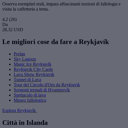
Osserva esemplari reali, impara affascinanti nozioni di fallologia e
visita la caffetteria a tema.
4,2
(26)
Da
28,32 USD
Le migliori cose da fare a Reykjavík
Perlan
Sky Lagoon
Magic Ice Reykjavík
Reykjavik City Cards
Lava Show Reykjavik
Tunnel di Lava
Tour del Circolo d'Oro da Reykjavik
Sorgenti termali di Hvammsvík
Spettacolo di lava
Museo fallologico
Esplora Reykjavík
Città in Islanda