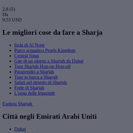
2,8
(5)
Da
9,53 USD
Le migliori cose da fare a Sharja
Isola di Al Noor
Parco acquatico Pearls Kingdom
Central Souq
Gite di un giorno a Sharjah da Dubai
Tour Sharjah Hop-on Hop-off
Parapendio a Sharjah
Tour in barca a Sharjah
Safari nel deserto di Sharjah
Forte di Sharjah
L'isola delle leggende
Esplora Sharjah
Città negli Emirati Arabi Uniti
Dubai