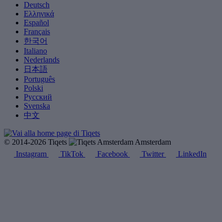
Deutsch
Ελληνικά
Español
Français
한국어
Italiano
Nederlands
日本語
Português
Polski
Русский
Svenska
中文
© 2014-2026 Tiqets
Amsterdam
Instagram
TikTok
Facebook
Twitter
LinkedIn