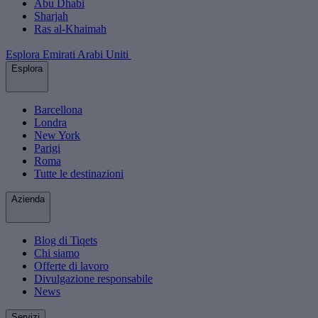
Abu Dhabi
Sharjah
Ras al-Khaimah
Esplora Emirati Arabi Uniti
Esplora
Barcellona
Londra
New York
Parigi
Roma
Tutte le destinazioni
Azienda
Blog di Tiqets
Chi siamo
Offerte di lavoro
Divulgazione responsabile
News
Servizi