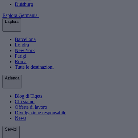
Duisburg
Esplora Germania
Esplora
Barcellona
Londra
New York
Parigi
Roma
Tutte le destinazioni
Azienda
Blog di Tiqets
Chi siamo
Offerte di lavoro
Divulgazione responsabile
News
Servizi