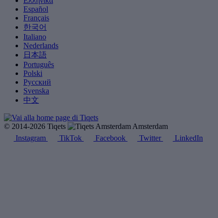
Ελληνικά
Español
Français
한국어
Italiano
Nederlands
日本語
Português
Polski
Русский
Svenska
中文
© 2014-2026 Tiqets
Amsterdam
Instagram
TikTok
Facebook
Twitter
LinkedIn