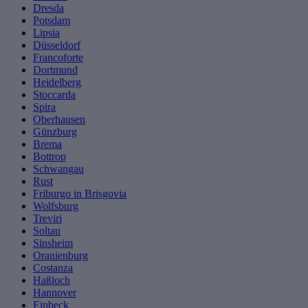
Dresda
Potsdam
Lipsia
Düsseldorf
Francoforte
Dortmund
Heidelberg
Stoccarda
Spira
Oberhausen
Günzburg
Brema
Bottrop
Schwangau
Rust
Friburgo in Brisgovia
Wolfsburg
Treviri
Soltau
Sinsheim
Oranienburg
Costanza
Haßloch
Hannover
Einbeck