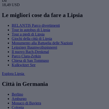
Da
18,49 USD
Le migliori cose da fare a Lipsia
BELANTIS Parco divertimenti
Tour in autobus di Lipsia
Tour a piedi di Lipsia
Giochi della città di Lipsia
Monumento alla Battaglia delle Nazioni
Leipziger Baumwollspinnerei
Il nuovo Bach-Denkmal
Parco Clara-Zetkin
Chiesa di San Tommaso
Kulkwitzer See
Esplora Lipsia
Città in Germania
Berlino
Amburgo
Monaco di Baviera
Colonia