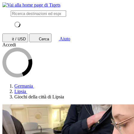
Aiuto
it / USD
Cerca
Accedi
Germania
Lipsia
Giochi della città di Lipsia