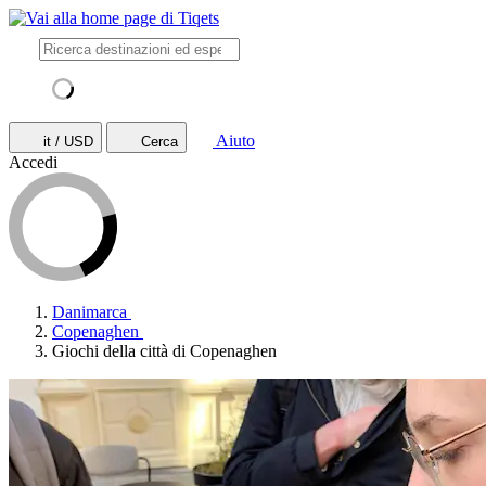
Aiuto
it / USD
Cerca
Accedi
Danimarca
Copenaghen
Giochi della città di Copenaghen