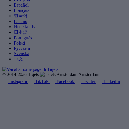
Español
Français
한국어
Italiano
Nederlands
日本語
Português
Polski
Русский
Svenska
中文
© 2014-2026 Tiqets
Amsterdam
Instagram
TikTok
Facebook
Twitter
LinkedIn