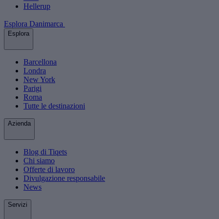
Hellerup
Esplora Danimarca
Esplora
Barcellona
Londra
New York
Parigi
Roma
Tutte le destinazioni
Azienda
Blog di Tiqets
Chi siamo
Offerte di lavoro
Divulgazione responsabile
News
Servizi