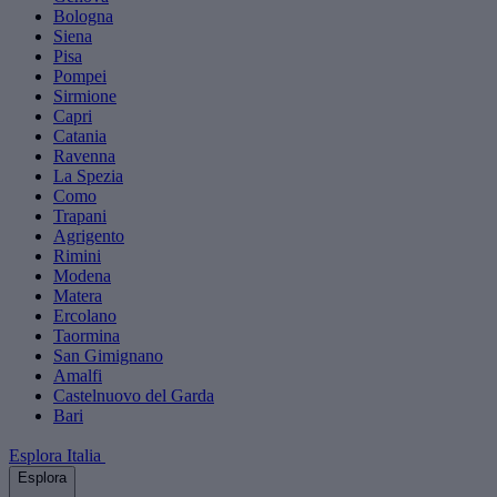
Bologna
Siena
Pisa
Pompei
Sirmione
Capri
Catania
Ravenna
La Spezia
Como
Trapani
Agrigento
Rimini
Modena
Matera
Ercolano
Taormina
San Gimignano
Amalfi
Castelnuovo del Garda
Bari
Esplora Italia
Esplora