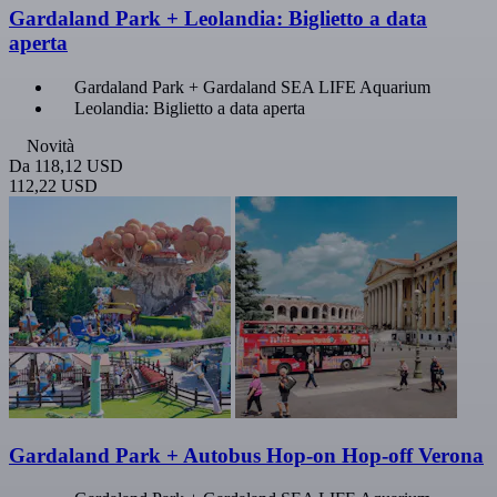
Gardaland Park + Leolandia: Biglietto a data
aperta
Gardaland Park + Gardaland SEA LIFE Aquarium
Leolandia: Biglietto a data aperta
Novità
Da
118,12 USD
112,22 USD
Gardaland Park + Autobus Hop-on Hop-off Verona