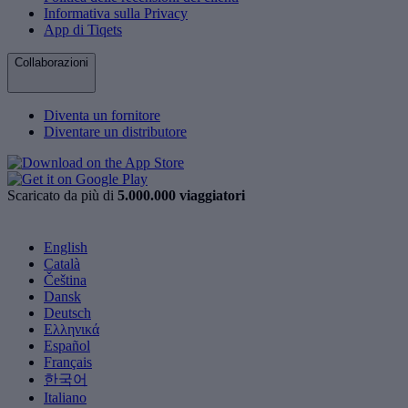
Informativa sulla Privacy
App di Tiqets
Collaborazioni
Diventa un fornitore
Diventare un distributore
Scaricato da più di
5.000.000 viaggiatori
English
Català
Čeština
Dansk
Deutsch
Ελληνικά
Español
Français
한국어
Italiano