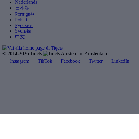
Nederlands
日本語
Português
Polski
Русский
Svenska
中文
© 2014-2026 Tiqets
Amsterdam
Instagram
TikTok
Facebook
Twitter
LinkedIn