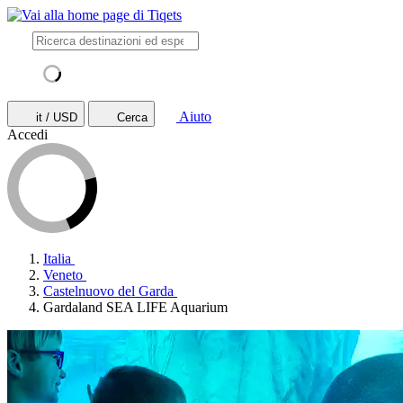
Aiuto
it / USD
Cerca
Accedi
Italia
Veneto
Castelnuovo del Garda
Gardaland SEA LIFE Aquarium