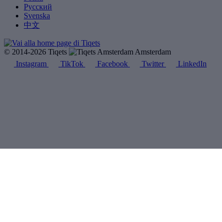
Русский
Svenska
中文
© 2014-2026 Tiqets
Amsterdam
Instagram
TikTok
Facebook
Twitter
LinkedIn