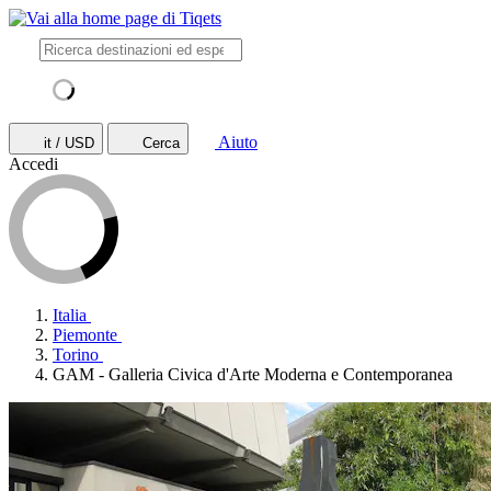
Aiuto
it / USD
Cerca
Accedi
Italia
Piemonte
Torino
GAM - Galleria Civica d'Arte Moderna e Contemporanea