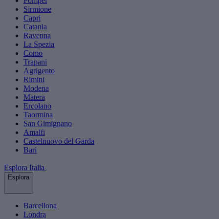
Pompei
Sirmione
Capri
Catania
Ravenna
La Spezia
Como
Trapani
Agrigento
Rimini
Modena
Matera
Ercolano
Taormina
San Gimignano
Amalfi
Castelnuovo del Garda
Bari
Esplora Italia
Esplora
Barcellona
Londra