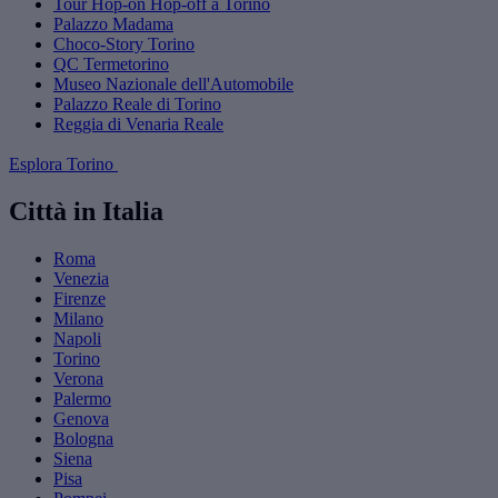
Tour Hop-on Hop-off a Torino
Palazzo Madama
Choco-Story Torino
QC Termetorino
Museo Nazionale dell'Automobile
Palazzo Reale di Torino
Reggia di Venaria Reale
Esplora Torino
Città in Italia
Roma
Venezia
Firenze
Milano
Napoli
Torino
Verona
Palermo
Genova
Bologna
Siena
Pisa