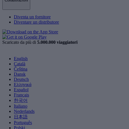
Collaborazioni
Diventa un fornitore
Diventare un distributore
Scaricato da più di
5.000.000 viaggiatori
English
Català
Čeština
Dansk
Deutsch
Ελληνικά
Español
Français
한국어
Italiano
Nederlands
日本語
Português
Polski