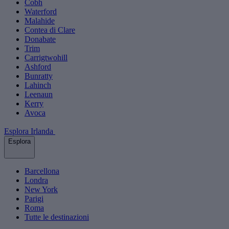
Cobh
Waterford
Malahide
Contea di Clare
Donabate
Trim
Carrigtwohill
Ashford
Bunratty
Lahinch
Leenaun
Kerry
Avoca
Esplora Irlanda
Esplora
Barcellona
Londra
New York
Parigi
Roma
Tutte le destinazioni