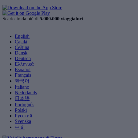
Scaricato da più di
5.000.000 viaggiatori
English
Català
Čeština
Dansk
Deutsch
Ελληνικά
Español
Français
한국어
Italiano
Nederlands
日本語
Português
Polski
Русский
Svenska
中文