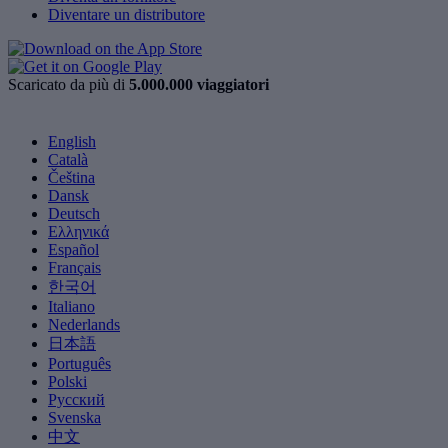
Diventare un distributore
Scaricato da più di
5.000.000 viaggiatori
English
Català
Čeština
Dansk
Deutsch
Ελληνικά
Español
Français
한국어
Italiano
Nederlands
日本語
Português
Polski
Русский
Svenska
中文