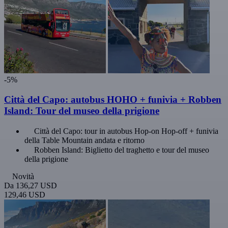
-5%
Città del Capo: autobus HOHO + funivia + Robben
Island: Tour del museo della prigione
Città del Capo: tour in autobus Hop-on Hop-off + funivia
della Table Mountain andata e ritorno
Robben Island: Biglietto del traghetto e tour del museo
della prigione
Novità
Da
136,27 USD
129,46 USD