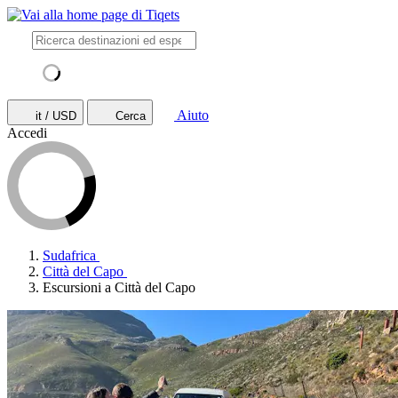
Aiuto
it / USD
Cerca
Accedi
Sudafrica
Città del Capo
Escursioni a Città del Capo