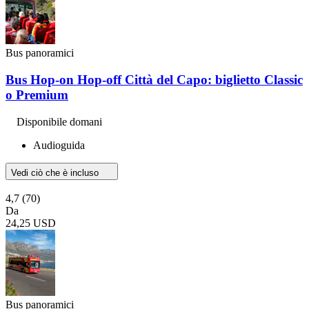
Bus panoramici
Bus Hop-on Hop-off Città del Capo: biglietto Classic
o Premium
Disponibile domani
Audioguida
Vedi ciò che è incluso
4,7
(70)
Da
24,25 USD
Bus panoramici