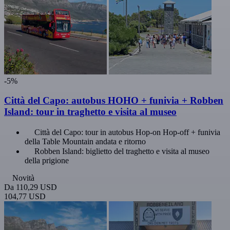
-5%
Città del Capo: autobus HOHO + funivia + Robben
Island: tour in traghetto e visita al museo
Città del Capo: tour in autobus Hop-on Hop-off + funivia
della Table Mountain andata e ritorno
Robben Island: biglietto del traghetto e visita al museo
della prigione
Novità
Da
110,29 USD
104,77 USD