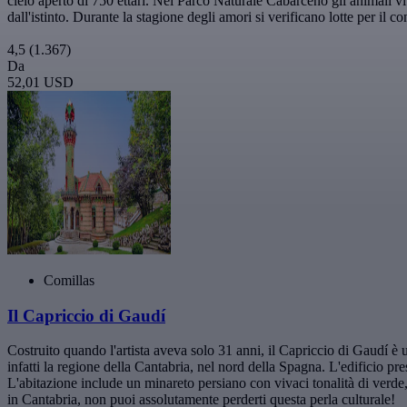
cielo aperto di 750 ettari. Nel Parco Naturale Cabárceno gli animali vivo
dall'istinto. Durante la stagione degli amori si verificano lotte per il 
4,5
(1.367)
Da
52,01 USD
Comillas
Il Capriccio di Gaudí
Costruito quando l'artista aveva solo 31 anni, il Capriccio di Gaudí è u
infatti la regione della Cantabria, nel nord della Spagna. L'edificio pr
L'abitazione include un minareto persiano con vivaci tonalità di verde, r
in Cantabria, non puoi assolutamente perderti questa perla culturale!