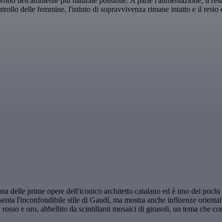
no nell'ambiente più naturale possibile. A parte l'alimentazione, il resto 
controllo delle femmine, l'istinto di sopravvivenza rimane intatto e il rest
na delle prime opere dell'iconico architetto catalano ed è uno dei pochi 
esenta l'inconfondibile stile di Gaudí, ma mostra anche influenze orientali
osso e oro, abbellito da scintillanti mosaici di girasoli, un tema che conti