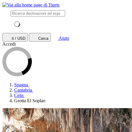
Aiuto
it / USD
Cerca
Accedi
Spagna
Cantabria
Celis
Grotta El Soplao