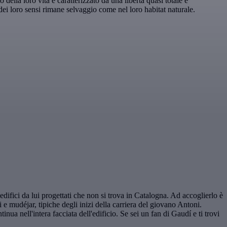
della loro vita è caratterizzato da una libertà quasi totale e
o dei loro sensi rimane selvaggio come nel loro habitat naturale.
edifici da lui progettati che non si trova in Catalogna. Ad accoglierlo è
 e mudéjar, tipiche degli inizi della carriera del giovano Antoni.
nua nell'intera facciata dell'edificio. Se sei un fan di Gaudí e ti trovi