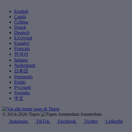
English
Català
Čeština
Dansk
Deutsch
Ελληνικά
Español
Français
한국어
Italiano
Nederlands
日本語
Português
Polski
Русский
Svenska
中文
© 2014-2026 Tiqets
Amsterdam
Instagram
TikTok
Facebook
Twitter
LinkedIn