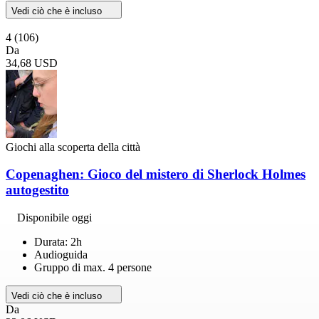
Vedi ciò che è incluso
4
(106)
Da
34,68 USD
Giochi alla scoperta della città
Copenaghen: Gioco del mistero di Sherlock Holmes
autogestito
Disponibile oggi
Durata: 2h
Audioguida
Gruppo di max. 4 persone
Vedi ciò che è incluso
Da