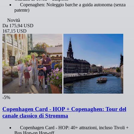
Copenaghen: Noleggio barche a guida autonoma (senza
patente)
Novità
Da
175,94 USD
167,15 USD
-5%
Copenhagen Card - HOP + Copenaghen: Tour del
canale classico di Stromma
Copenhagen Card - HOP: 40+ attrazioni, incluso Tivoli +
Bus Hop-on Hop-off