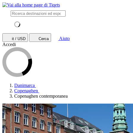
Aiuto
it / USD
Cerca
Accedi
Danimarca
Copenaghen
Copenaghen contemporanea