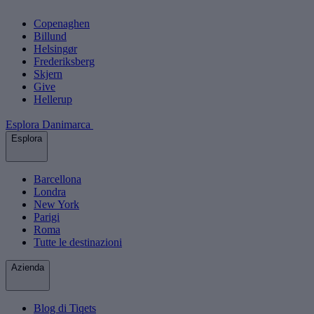
Copenaghen
Billund
Helsingør
Frederiksberg
Skjern
Give
Hellerup
Esplora Danimarca
Esplora
Barcellona
Londra
New York
Parigi
Roma
Tutte le destinazioni
Azienda
Blog di Tiqets