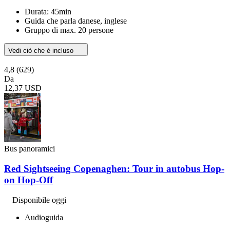
Durata: 45min
Guida che parla danese, inglese
Gruppo di max. 20 persone
Vedi ciò che è incluso
4,8
(629)
Da
12,37 USD
Bus panoramici
Red Sightseeing Copenaghen: Tour in autobus Hop-
on Hop-Off
Disponibile oggi
Audioguida