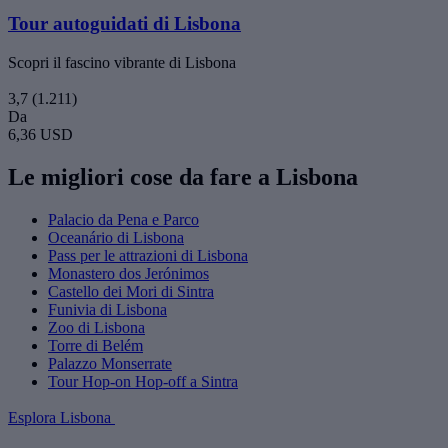
Tour autoguidati di Lisbona
Scopri il fascino vibrante di Lisbona
3,7
(1.211)
Da
6,36 USD
Le migliori cose da fare a Lisbona
Palacio da Pena e Parco
Oceanário di Lisbona
Pass per le attrazioni di Lisbona
Monastero dos Jerónimos
Castello dei Mori di Sintra
Funivia di Lisbona
Zoo di Lisbona
Torre di Belém
Palazzo Monserrate
Tour Hop-on Hop-off a Sintra
Esplora Lisbona