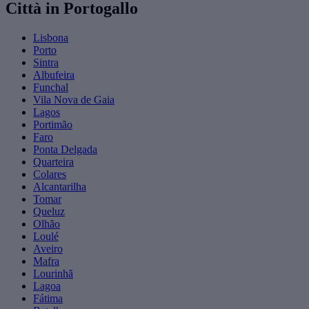
Città in Portogallo
Lisbona
Porto
Sintra
Albufeira
Funchal
Vila Nova de Gaia
Lagos
Portimão
Faro
Ponta Delgada
Quarteira
Colares
Alcantarilha
Tomar
Queluz
Olhão
Loulé
Aveiro
Mafra
Lourinhã
Lagoa
Fátima