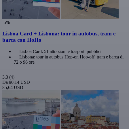
-5%
Lisboa Card + Lisbona: tour in autobus, tram e
barca con HoHo
Lisboa Card: 51 attrazioni e trasporti pubblici
Lisbona: tour in autobus Hop-on Hop-off, tram e barca di
72 o 96 ore
3,3
(4)
Da
90,14 USD
85,64 USD