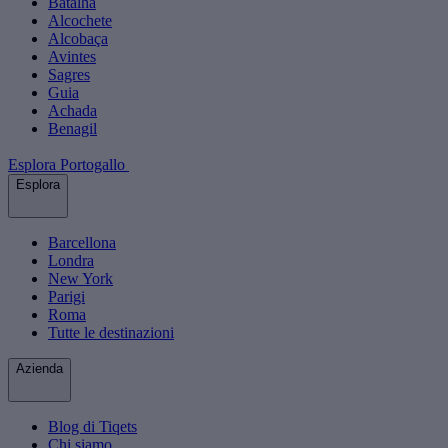
Batalha
Alcochete
Alcobaça
Avintes
Sagres
Guia
Achada
Benagil
Esplora Portogallo
Esplora
Barcellona
Londra
New York
Parigi
Roma
Tutte le destinazioni
Azienda
Blog di Tiqets
Chi siamo