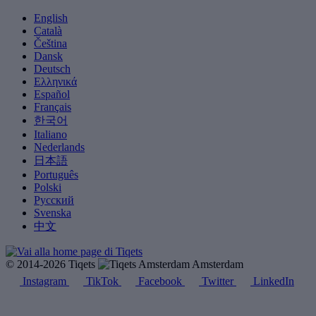
English
Català
Čeština
Dansk
Deutsch
Ελληνικά
Español
Français
한국어
Italiano
Nederlands
日本語
Português
Polski
Русский
Svenska
中文
© 2014-2026 Tiqets
Amsterdam
Instagram
TikTok
Facebook
Twitter
LinkedIn