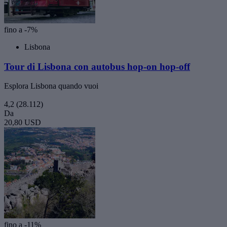
fino a -7%
Lisbona
Tour di Lisbona con autobus hop-on hop-off
Esplora Lisbona quando vuoi
4,2
(28.112)
Da
20,80 USD
fino a -11%