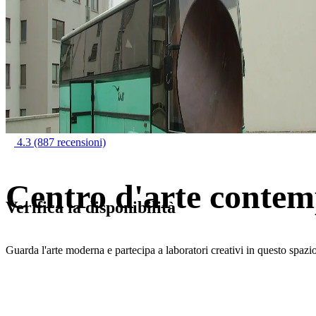
4.3
(887 recensioni)
Centro d'arte cont
Verifica la disponibilità
Guarda l'arte moderna e partecipa a laboratori creativi in questo spazi