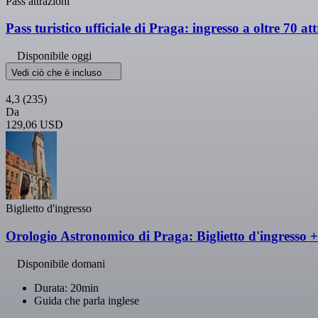
Pass attrazioni
Pass turistico ufficiale di Praga: ingresso a oltre 70 at
Disponibile oggi
Vedi ciò che è incluso
4,3
(235)
Da
129,06 USD
Biglietto d'ingresso
Orologio Astronomico di Praga: Biglietto d'ingresso 
Disponibile domani
Durata: 20min
Guida che parla inglese