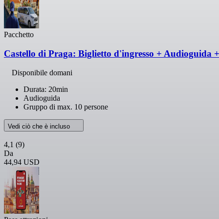
Pacchetto
Castello di Praga: Biglietto d'ingresso + Audioguida 
Disponibile domani
Durata: 20min
Audioguida
Gruppo di max. 10 persone
Vedi ciò che è incluso
4,1
(9)
Da
44,94 USD