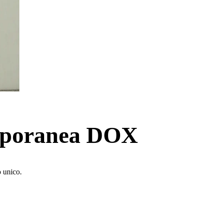
emporanea DOX
o unico.