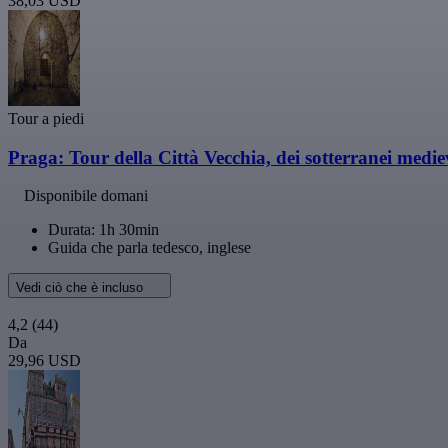
38,03 USD
Tour a piedi
Praga: Tour della Città Vecchia, dei sotterranei mediev
Disponibile domani
Durata: 1h 30min
Guida che parla tedesco, inglese
Vedi ciò che è incluso
4,2
(44)
Da
29,96 USD