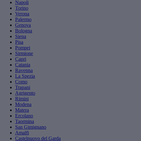
Napoli
Torino
Verona
Palermo
Genova
Bologna
Siena
Pisa
Pompei
Sirmione
Capri
Catania
Ravenna
La Spezia
Como
Trapani
Agrigento
Rimini
Modena
Matera
Ercolano
Taormina
San Gimignano
Amalfi
Castelnuovo del Garda