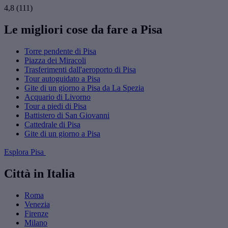
4,8
(111)
Le migliori cose da fare a Pisa
Torre pendente di Pisa
Piazza dei Miracoli
Trasferimenti dall'aeroporto di Pisa
Tour autoguidato a Pisa
Gite di un giorno a Pisa da La Spezia
Acquario di Livorno
Tour a piedi di Pisa
Battistero di San Giovanni
Cattedrale di Pisa
Gite di un giorno a Pisa
Esplora Pisa
Città in Italia
Roma
Venezia
Firenze
Milano