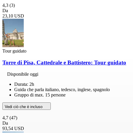
4,3
(3)
Da
23,10 USD
Tour guidato
Torre di Pisa, Cattedrale e Battistero: Tour guidato
Disponibile oggi
Durata: 2h
Guida che parla italiano, tedesco, inglese, spagnolo
Gruppo di max. 15 persone
Vedi ciò che è incluso
4,7
(47)
Da
93,54 USD