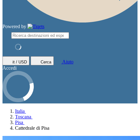
Powered by
Aiuto
it / USD
Cerca
Accedi
Italia
Toscana
Pisa
Cattedrale di Pisa