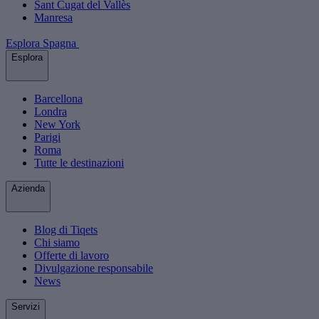
Sant Cugat del Vallès
Manresa
Esplora Spagna
Esplora
Barcellona
Londra
New York
Parigi
Roma
Tutte le destinazioni
Azienda
Blog di Tiqets
Chi siamo
Offerte di lavoro
Divulgazione responsabile
News
Servizi