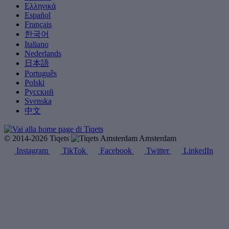
Ελληνικά
Español
Français
한국어
Italiano
Nederlands
日本語
Português
Polski
Русский
Svenska
中文
© 2014-2026 Tiqets
Amsterdam
Instagram
TikTok
Facebook
Twitter
LinkedIn