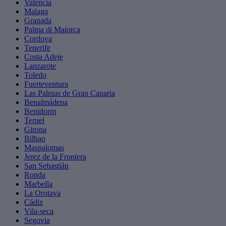
València
Malaga
Granada
Palma di Maiorca
Cordova
Tenerife
Costa Adeje
Lanzarote
Toledo
Fuerteventura
Las Palmas de Gran Canaria
Benalmádena
Benidorm
Teruel
Girona
Bilbao
Maspalomas
Jerez de la Frontera
San Sebastián
Ronda
Marbella
La Orotava
Cádiz
Vila-seca
Segovia