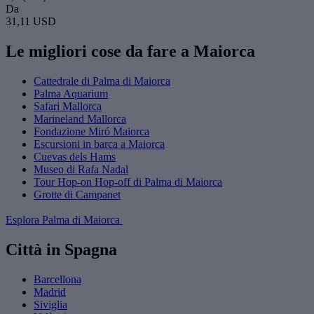
Da
31,11 USD
Le migliori cose da fare a Maiorca
Cattedrale di Palma di Maiorca
Palma Aquarium
Safari Mallorca
Marineland Mallorca
Fondazione Miró Maiorca
Escursioni in barca a Maiorca
Cuevas dels Hams
Museo di Rafa Nadal
Tour Hop-on Hop-off di Palma di Maiorca
Grotte di Campanet
Esplora Palma di Maiorca
Città in Spagna
Barcellona
Madrid
Siviglia