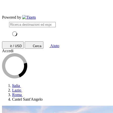
Powered by
Aiuto
it / USD
Cerca
Accedi
Italia
Lazio
Roma
Castel Sant'Angelo