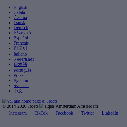
English
Català
Čeština
Dansk
Deutsch
Ελληνικά
Español
Français
한국어
Italiano
Nederlands
日本語
Português
Polski
Русский
Svenska
中文
© 2014-2026 Tiqets
Amsterdam
Instagram
TikTok
Facebook
Twitter
LinkedIn