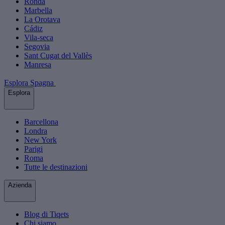
Ronda
Marbella
La Orotava
Cádiz
Vila-seca
Segovia
Sant Cugat del Vallès
Manresa
Esplora Spagna
Esplora
Barcellona
Londra
New York
Parigi
Roma
Tutte le destinazioni
Azienda
Blog di Tiqets
Chi siamo