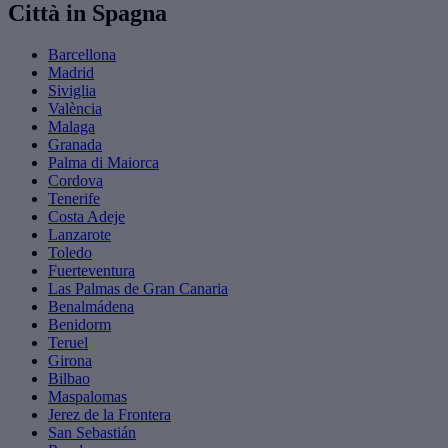
Città in Spagna
Barcellona
Madrid
Siviglia
València
Malaga
Granada
Palma di Maiorca
Cordova
Tenerife
Costa Adeje
Lanzarote
Toledo
Fuerteventura
Las Palmas de Gran Canaria
Benalmádena
Benidorm
Teruel
Girona
Bilbao
Maspalomas
Jerez de la Frontera
San Sebastián