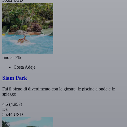
50,82 USD
fino a -7%
Costa Adeje
Siam Park
Fai il pieno di divertimento con le giostre, le piscine a onde e le
spiagge
4,5
(4.957)
Da
55,44 USD