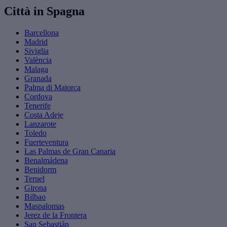
Città in Spagna
Barcellona
Madrid
Siviglia
València
Malaga
Granada
Palma di Maiorca
Cordova
Tenerife
Costa Adeje
Lanzarote
Toledo
Fuerteventura
Las Palmas de Gran Canaria
Benalmádena
Benidorm
Teruel
Girona
Bilbao
Maspalomas
Jerez de la Frontera
San Sebastián