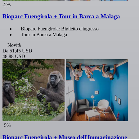
-5%
Bioparc Fuengirola + Tour in Barca a Malaga
Bioparc Fuengirola: Biglietto d'ingresso
Tour in Barca a Malaga
Novità
Da
51,45 USD
48,88 USD
-5%
Bioparc Fuengirola + Museo dell'Immaginazione