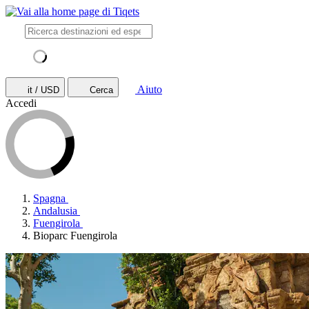
Aiuto
it / USD
Cerca
Accedi
Spagna
Andalusia
Fuengirola
Bioparc Fuengirola