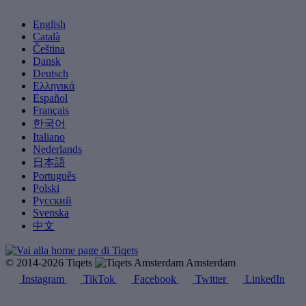
English
Català
Čeština
Dansk
Deutsch
Ελληνικά
Español
Français
한국어
Italiano
Nederlands
日本語
Português
Polski
Русский
Svenska
中文
© 2014-2026 Tiqets
Amsterdam
Instagram
TikTok
Facebook
Twitter
LinkedIn