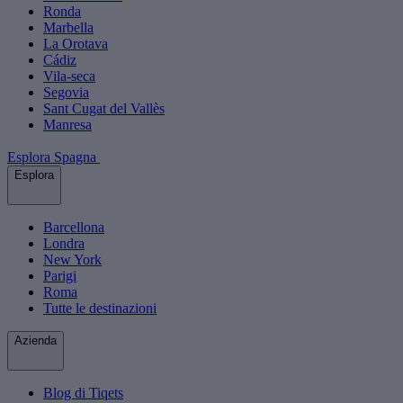
Ronda
Marbella
La Orotava
Cádiz
Vila-seca
Segovia
Sant Cugat del Vallès
Manresa
Esplora Spagna
Esplora
Barcellona
Londra
New York
Parigi
Roma
Tutte le destinazioni
Azienda
Blog di Tiqets