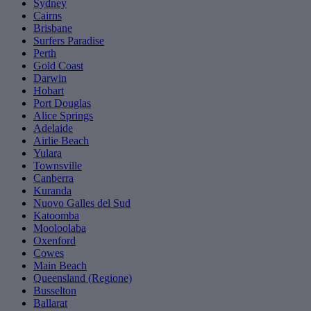
Sydney
Cairns
Brisbane
Surfers Paradise
Perth
Gold Coast
Darwin
Hobart
Port Douglas
Alice Springs
Adelaide
Airlie Beach
Yulara
Townsville
Canberra
Kuranda
Nuovo Galles del Sud
Katoomba
Mooloolaba
Oxenford
Cowes
Main Beach
Queensland (Regione)
Busselton
Ballarat