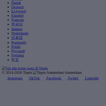
Dansk
Deutsch
Ελληνικά
Español
Français
한국어
Italiano
Nederlands
日本語
Português
Polski
Русский
Svenska
中文
© 2014-2026 Tiqets
Amsterdam
Instagram
TikTok
Facebook
Twitter
LinkedIn