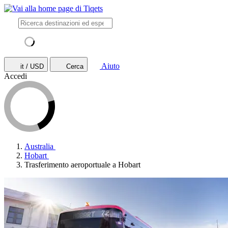
Aiuto
it / USD
Cerca
Accedi
Australia
Hobart
Trasferimento aeroportuale a Hobart