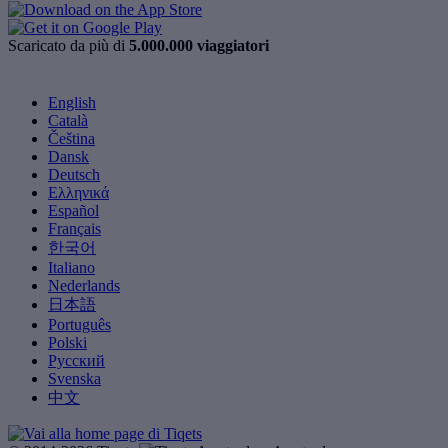
Scaricato da più di
5.000.000 viaggiatori
English
Català
Čeština
Dansk
Deutsch
Ελληνικά
Español
Français
한국어
Italiano
Nederlands
日本語
Português
Polski
Русский
Svenska
中文