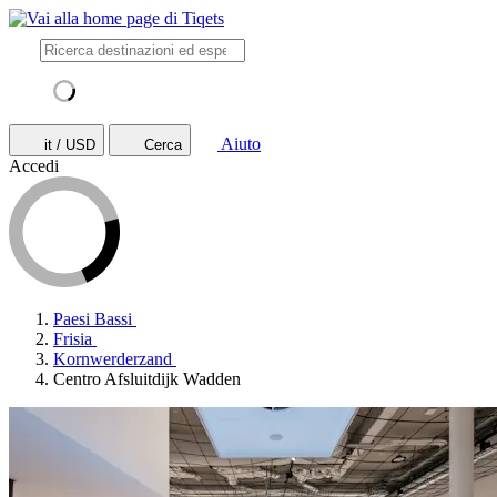
Aiuto
it / USD
Cerca
Accedi
Paesi Bassi
Frisia
Kornwerderzand
Centro Afsluitdijk Wadden