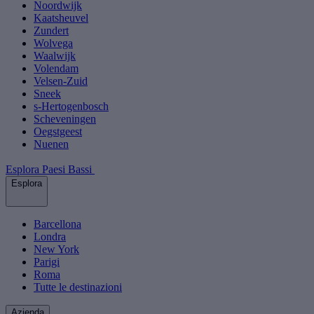
Noordwijk
Kaatsheuvel
Zundert
Wolvega
Waalwijk
Volendam
Velsen-Zuid
Sneek
s-Hertogenbosch
Scheveningen
Oegstgeest
Nuenen
Esplora Paesi Bassi
Esplora
Barcellona
Londra
New York
Parigi
Roma
Tutte le destinazioni
Azienda