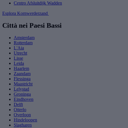
Centro Afsluitdijk Wadden
Esplora Kornwerderzand
Città nei Paesi Bassi
Amsterdam
Rotterdam
L'Aia
Utrecht
Lisse
Leida
Haarlem
Zaandam
Flessinga
Maastricht
Lelystad
Groninga
Eindhoven
Delft
Otterlo
Overloon
Hindeloopen
Slagharen