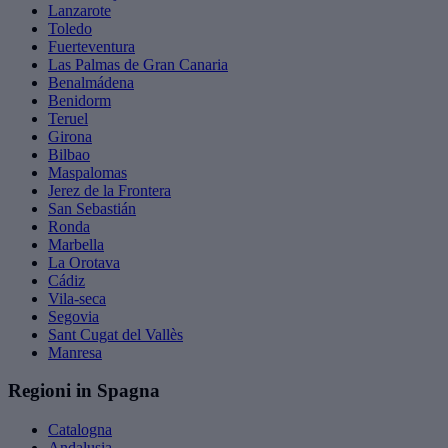
Lanzarote
Toledo
Fuerteventura
Las Palmas de Gran Canaria
Benalmádena
Benidorm
Teruel
Girona
Bilbao
Maspalomas
Jerez de la Frontera
San Sebastián
Ronda
Marbella
La Orotava
Cádiz
Vila-seca
Segovia
Sant Cugat del Vallès
Manresa
Regioni in Spagna
Catalogna
Andalusia