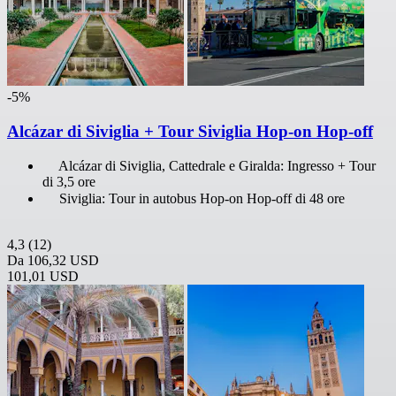
-5%
Alcázar di Siviglia + Tour Siviglia Hop-on Hop-off
Alcázar di Siviglia, Cattedrale e Giralda: Ingresso + Tour
di 3,5 ore
Siviglia: Tour in autobus Hop-on Hop-off di 48 ore
4,3
(12)
Da
106,32 USD
101,01 USD