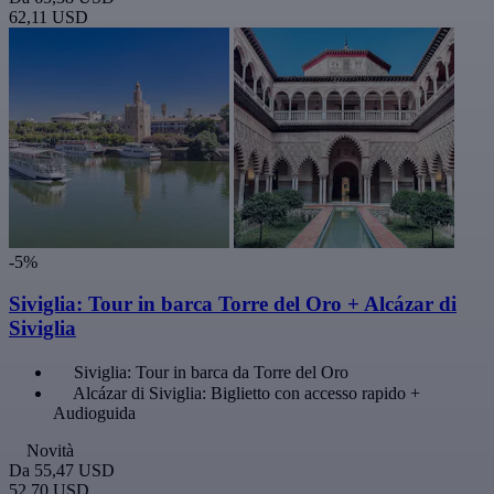
62,11 USD
-5%
Siviglia: Tour in barca Torre del Oro + Alcázar di
Siviglia
Siviglia: Tour in barca da Torre del Oro
Alcázar di Siviglia: Biglietto con accesso rapido +
Audioguida
Novità
Da
55,47 USD
52,70 USD