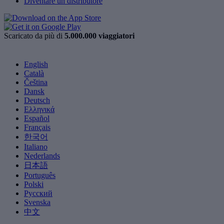
Diventare un distributore
Scaricato da più di
5.000.000 viaggiatori
English
Català
Čeština
Dansk
Deutsch
Ελληνικά
Español
Français
한국어
Italiano
Nederlands
日本語
Português
Polski
Русский
Svenska
中文