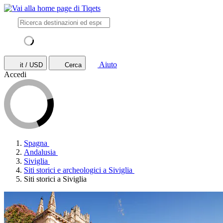
Aiuto
it / USD
Cerca
Accedi
Spagna
Andalusia
Siviglia
Siti storici e archeologici a Siviglia
Siti storici a Siviglia