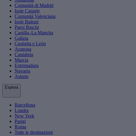
Comunità di Madrid
Isole Canarie
Comunità Valenciana
Isole Baleari
Paesi Baschi
Castilla–La Mancha
Galizia
Castiglia e León
Aragona
Cantabria
Murcia
Estremadura
Navarra
Asturie
Esplora
Barcellona
Londra
New York
Parigi
Roma
Tutte le destinazioni