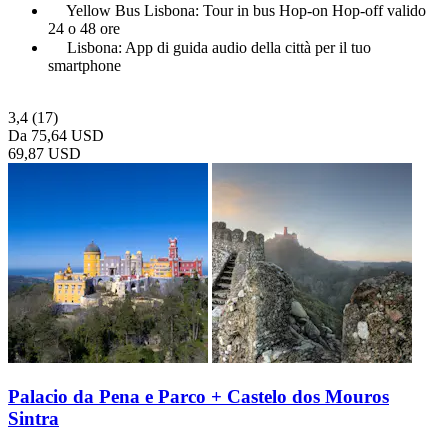
Yellow Bus Lisbona: Tour in bus Hop-on Hop-off valido
24 o 48 ore
Lisbona: App di guida audio della città per il tuo
smartphone
3,4
(17)
Da
75,64 USD
69,87 USD
Palacio da Pena e Parco + Castelo dos Mouros
Sintra