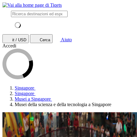
Aiuto
it / USD
Cerca
Accedi
Singapore
Singapore
Musei a Singapore
Musei della scienza e della tecnologia a Singapore