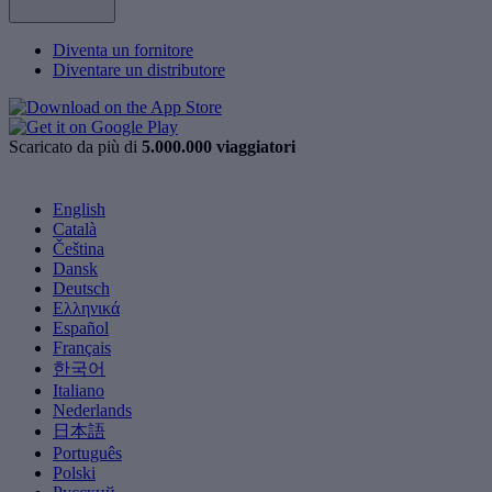
Diventa un fornitore
Diventare un distributore
Scaricato da più di
5.000.000 viaggiatori
English
Català
Čeština
Dansk
Deutsch
Ελληνικά
Español
Français
한국어
Italiano
Nederlands
日本語
Português
Polski