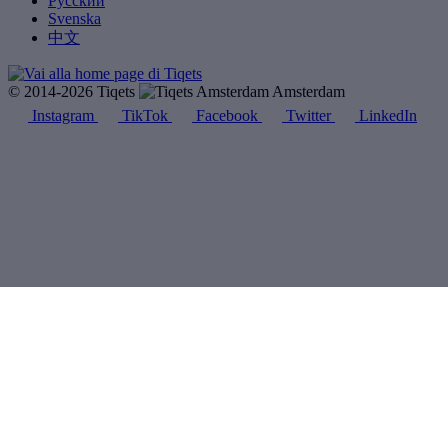
Русский
Svenska
中文
© 2014-2026 Tiqets
Amsterdam
Instagram
TikTok
Facebook
Twitter
LinkedIn