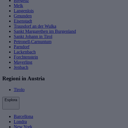
Bregenz
Melk
Langenlois
Gmunden
Eisenstadt
Trausdorf an der Wulka
Sankt Margarethen im Burgenland
Sankt Johann in Tirol
Petronell-Carnuntum
Parndorf
Lackenbach
Forchtenstein
Mayerling
Jenbach
Regioni in Austria
Tirolo
Esplora
Barcellona
Londra
New York