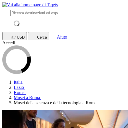
Aiuto
it / USD
Cerca
Accedi
Italia
Lazio
Roma
Musei a Roma
Musei della scienza e della tecnologia a Roma