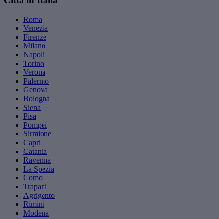
Città in Italia
Roma
Venezia
Firenze
Milano
Napoli
Torino
Verona
Palermo
Genova
Bologna
Siena
Pisa
Pompei
Sirmione
Capri
Catania
Ravenna
La Spezia
Como
Trapani
Agrigento
Rimini
Modena