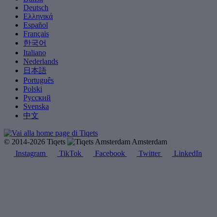
Deutsch
Ελληνικά
Español
Français
한국어
Italiano
Nederlands
日本語
Português
Polski
Русский
Svenska
中文
© 2014-2026 Tiqets
Amsterdam
Instagram
TikTok
Facebook
Twitter
LinkedIn