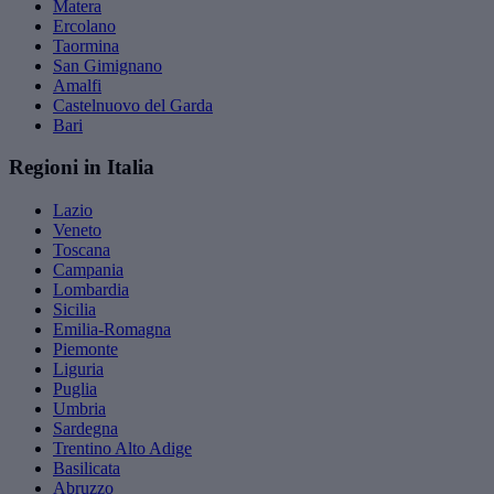
Matera
Ercolano
Taormina
San Gimignano
Amalfi
Castelnuovo del Garda
Bari
Regioni in Italia
Lazio
Veneto
Toscana
Campania
Lombardia
Sicilia
Emilia-Romagna
Piemonte
Liguria
Puglia
Umbria
Sardegna
Trentino Alto Adige
Basilicata
Abruzzo