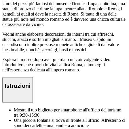
Uno dei pezzi più famosi del museo è l'iconica Lupa capitolina, una
statua di bronzo che ritrae la lupa mentre allatta Romolo e Remo, i
gemelli ai quali si deve la nascita di Roma. Si tratta di una delle
statue più note nel mondo romano ed è davvero una chicca culturale
da osservare da vicino.
Vedrai anche elaborate decorazioni da interni tra cui affreschi,
stucchi, arazzi e soffitti intagliati a mano. I Museo Capitolini
custodiscono inoltre preziose monete antiche e gioielli dal valore
inestimabile, nonché sarcofagi, busti e mosaici.
Esplora il museo dopo aver guardato un coinvolgente video
introduttivo che riporta in vita l'antica Roma, e immergiti
nell'esperienza dedicata all'impero romano.
Istruzioni
Mostra il tuo biglietto per smartphone all'ufficio del turismo
tra 9:30-15:30
Una piccola fontana si trova di fronte all'ufficio. All'esterno ci
sono dei cartelli e una bandiera arancione