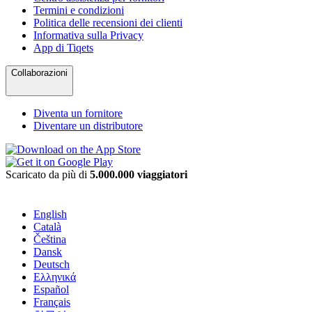
Termini e condizioni
Politica delle recensioni dei clienti
Informativa sulla Privacy
App di Tiqets
Collaborazioni
Diventa un fornitore
Diventare un distributore
Scaricato da più di
5.000.000 viaggiatori
English
Català
Čeština
Dansk
Deutsch
Ελληνικά
Español
Français