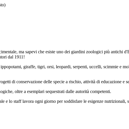
sto)
mentale, ma sapevi che esiste uno dei giardini zoologici più antichi d'Eur
tori dal 1911!
popotami, giraffe, tigri, orsi, leopardi, serpenti, uccelli, scimmie e molt
rogetti di conservazione delle specie a rischio, attività di educazione e s
logiche, oltre a esemplari sequestrati dalle autorità competenti.
 e lo staff lavora ogni giorno per soddisfare le esigenze nutrizionali, so